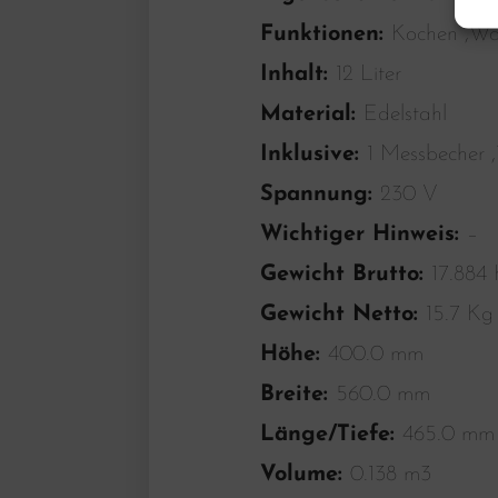
Funktionen:
Kochen ,Wa
Inhalt:
12 Liter
Material:
Edelstahl
Inklusive:
1 Messbecher ,1
Spannung:
230 V
Wichtiger Hinweis:
–
Gewicht Brutto:
17.884
Gewicht Netto:
15.7 Kg
Höhe:
400.0 mm
Breite:
560.0 mm
Länge/Tiefe:
465.0 mm
Volume:
0.138 m3