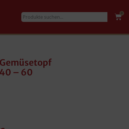
0
r Gemüsetopf
 40 – 60