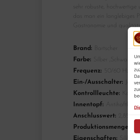
sehr robuste, hochwertige u
das man ein langlebiges P
Gastronomie und qualität
Brand:
Bartscher
Um
Farbe:
Silber ,Schwarz
wi
zu
Frequenz:
50/60 Hz
Da
Ein-/Ausschalter:
Ja
ve
zu
Kontrollleuchte:
Koche
be
Innentopf:
Antihaftbesch
Di
Anschlusswert:
2,85 k
Produktionsmenge Re
Eigenschaften:
Silikon