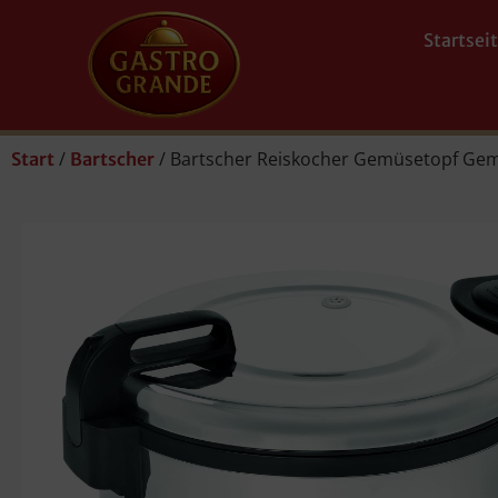
Startsei
/
/ Bartscher Reiskocher Gemüsetopf Gemü
Start
Bartscher