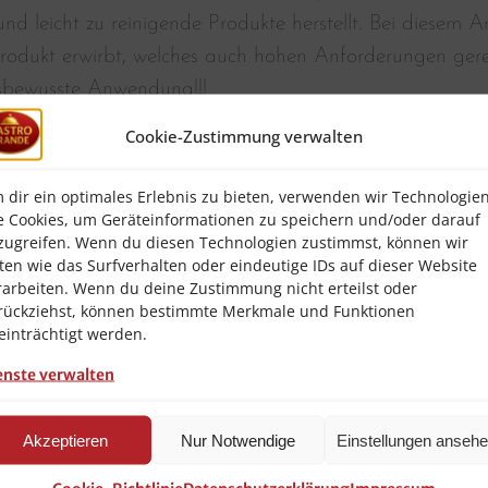
nd leicht zu reinigende Produkte herstellt. Bei diesem Ar
rodukt erwirbt, welches auch hohen Anforderungen gerec
sbewusste Anwendung!!!
Cookie-Zustimmung verwalten
 dir ein optimales Erlebnis zu bieten, verwenden wir Technologie
e Cookies, um Geräteinformationen zu speichern und/oder darauf
zugreifen. Wenn du diesen Technologien zustimmst, können wir
ten wie das Surfverhalten oder eindeutige IDs auf dieser Website
rarbeiten. Wenn du deine Zustimmung nicht erteilst oder
rückziehst, können bestimmte Merkmale und Funktionen
n ,Warmhalten
einträchtigt werden.
ichtet ,Hitzebeständig
enste verwalten
W
Akzeptieren
Nur Notwendige
Einstellungen anseh
is:
40 – 60 Portionen
matte als Anbrennschutz