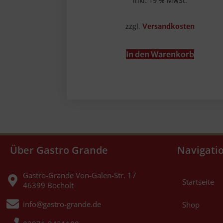
inkl. 19 % MwSt.
zzgl.
Versandkosten
In den Warenkorb
Über Gastro Grande
Navigati
Gastro-Grande Von-Galen-Str. 17
Startseite
46399 Bocholt
info@gastro-grande.de
Shop