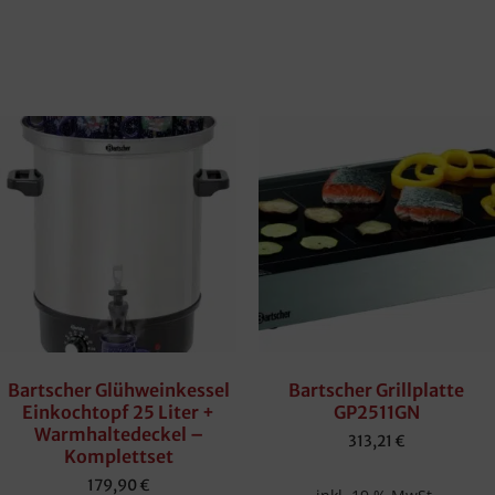
Bartscher Glühweinkessel
Bartscher Grillplatte
Einkochtopf 25 Liter +
GP2511GN
Warmhaltedeckel –
313,21
€
Komplettset
179,90
€