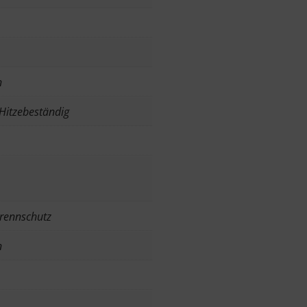
n
,Hitzebeständig
brennschutz
n