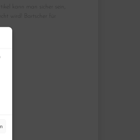
tikel kann man sicher sein,
ht wird! Bartscher für
n
en