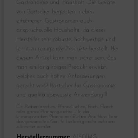
Gastronomie und Haushalt. Die Geräte
von Bartscher begeistern neben
erfahrenen Gastronomen auch
anspruchsvolle Haushalte, da dieser
Hersteller sehr robuste, hochwertige und
leicht zu reinigende Produkte herstellt. Bei
diesem Artikel kann man sicher sein, das
man ein langlebiges Produkt erwirbt,
welches auch hohen Anforderungen
gerecht wird! Bartscher für Gastronomie
und qualitätsbewusste Anwendung!!!
Ob Reibeplätzchen, Pfannekuchen, Fisch, Fleisch
oder ganze Pfannengerichte – In der
leistungsstarken Pfanne mit Elektro-Anschluss kann
das gewünschte Gericht bedarfsgerecht vielerorts
zubereitet werden.
Herstellernummer:
A150114G