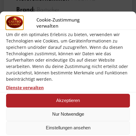
Brand:
Bartscher
Cookie-Zustimmung
Ausführung innen:
verwalten
Antihaftbeschichtung
Um dir ein optimales Erlebnis zu bieten, verwenden wir
Frequenz:
50 Hz
Technologien wie Cookies, um Geräteinformationen zu
speichern und/oder darauf zuzugreifen. Wenn du diesen
Höhe Innen:
40 mm
Technologien zustimmst, können wir Daten wie das
Inhalt:
4 Liter
Surfverhalten oder eindeutige IDs auf dieser Website
verarbeiten. Wenn du deine Zustimmung nicht erteilst oder
Ausführung:
Rund
zurückziehst, können bestimmte Merkmale und Funktionen
beeinträchtigt werden.
Temperaturregelung:
Thermostatisch
,Stufenlos
Dienste verwalten
Innen-Durchmesser:
380 mm
Akzeptieren
Steuerung:
Elektronisch ,Drehregler
Nur Notwendige
Material:
Aluminium ,Kunststoff
Einstellungen ansehen
Inklusive:
1 Glasdeckel