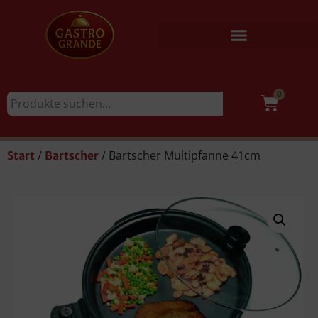
0
/
/ Bartscher Multipfanne 41cm
Start
Bartscher