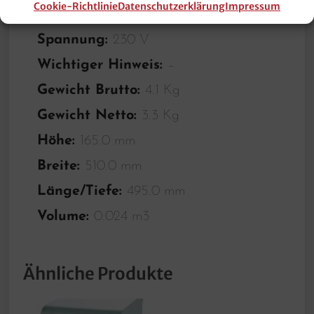
Cookie-Richtlinie
Datenschutzerklärung
Impressum
Anschlusswert:
1,5 kW
Spannung:
230 V
Wichtiger Hinweis:
–
Gewicht Brutto:
4.1 Kg
Gewicht Netto:
3.3 Kg
Höhe:
165.0 mm
Breite:
510.0 mm
Länge/Tiefe:
495.0 mm
Volume:
0.024 m3
Ähnliche Produkte