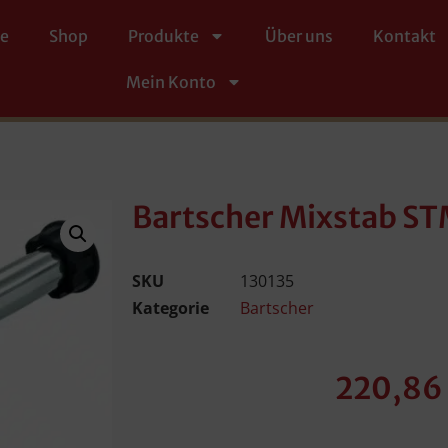
te
Shop
Produkte
Über uns
Kontakt
Mein Konto
Bartscher Mixstab S
SKU
130135
Kategorie
Bartscher
220,86