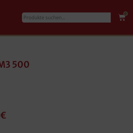
0
TM3 500
€