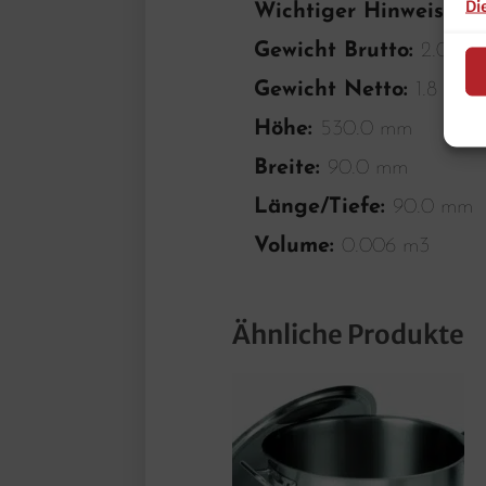
Di
Wichtiger Hinweis:
–
Gewicht Brutto:
2.0 Kg
Gewicht Netto:
1.8 Kg
Höhe:
530.0 mm
Breite:
90.0 mm
Länge/Tiefe:
90.0 mm
Volume:
0.006 m3
Ähnliche Produkte