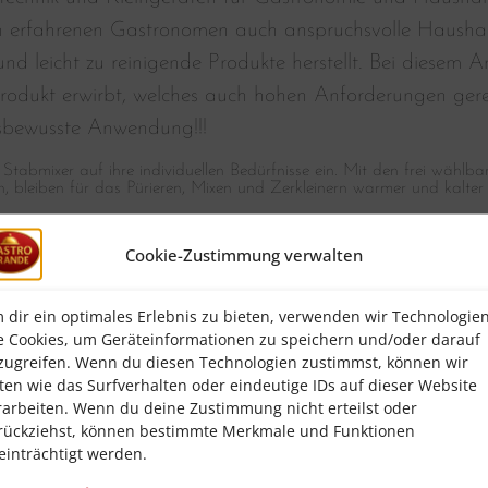
n erfahrenen Gastronomen auch anspruchsvolle Haushalte
nd leicht zu reinigende Produkte herstellt. Bei diesem Ar
rodukt erwirbt, welches auch hohen Anforderungen gerec
sbewusste Anwendung!!!
n Stabmixer auf ihre individuellen Bedürfnisse ein. Mit den frei wähl
 bleiben für das Pürieren, Mixen und Zerkleinern warmer und kalter
135
Cookie-Zustimmung verwalten
 150 Liter
 dir ein optimales Erlebnis zu bieten, verwenden wir Technologie
e Cookies, um Geräteinformationen zu speichern und/oder darauf
mm
zugreifen. Wenn du diesen Technologien zustimmst, können wir
ürieren ,Zerkleinern
ten wie das Surfverhalten oder eindeutige IDs auf dieser Website
rarbeiten. Wenn du deine Zustimmung nicht erteilst oder
 60 mm ,3 Schneiden
rückziehst, können bestimmte Merkmale und Funktionen
einträchtigt werden.