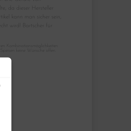
, da dieser Hersteller
tikel kann man sicher sein,
ht wird! Bartscher für
baren Kombinationsmöglichkeiten
 Speisen keine Wünsche offen.
n