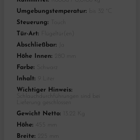
Kühlmittel:
R600a / 0,0108 kg
Umgebungstemperatur:
bis 32 °C
Steuerung:
Touch
Tür-Art:
Flügeltür(en)
Abschließbar:
Ja
Höhe Innen:
280 mm
Farbe:
Schwarz
Inhalt:
9 Liter
Wichtiger Hinweis:
Schlauchdurchführungen sind bei
Lieferung geschlossen
Gewicht Netto:
13.22 Kg
Höhe:
455 mm
Breite:
225 mm