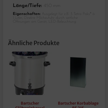
Länge/Tiefe:
450 mm
Eigenschaften:
Ausgelegt für z.B. 3 Tetra Paks® à
1 Liter, Direkte Milchzufuhr durch seitliche
Öffnungen am Gerät, LED-Beleuchtung
Ähnliche Produkte
Bartscher
Bartscher Korbablage