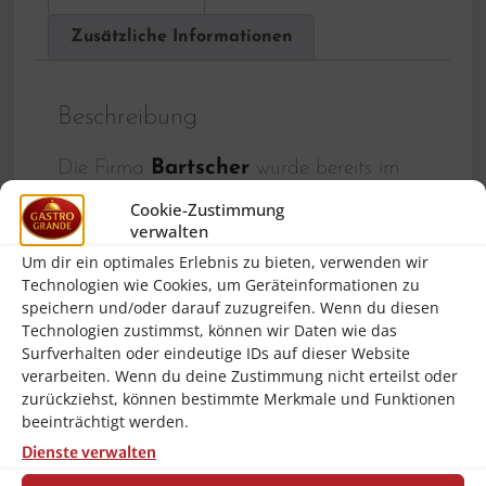
Zusätzliche Informationen
Beschreibung
Die Firma
Bartscher
wurde bereits im
Jahr 1876 gegründet und gehört heute zur
Cookie-Zustimmung
verwalten
Spitzengruppe der Hersteller von
Um dir ein optimales Erlebnis zu bieten, verwenden wir
Großküchentechnik und Kleingeräten für
Technologien wie Cookies, um Geräteinformationen zu
Gastronomie und Haushalt. Die Geräte
speichern und/oder darauf zuzugreifen. Wenn du diesen
Technologien zustimmst, können wir Daten wie das
von Bartscher begeistern neben
Surfverhalten oder eindeutige IDs auf dieser Website
erfahrenen Gastronomen auch
verarbeiten. Wenn du deine Zustimmung nicht erteilst oder
anspruchsvolle Haushalte, da dieser
zurückziehst, können bestimmte Merkmale und Funktionen
beeinträchtigt werden.
Hersteller sehr robuste, hochwertige und
Dienste verwalten
leicht zu reinigende Produkte herstellt. Bei