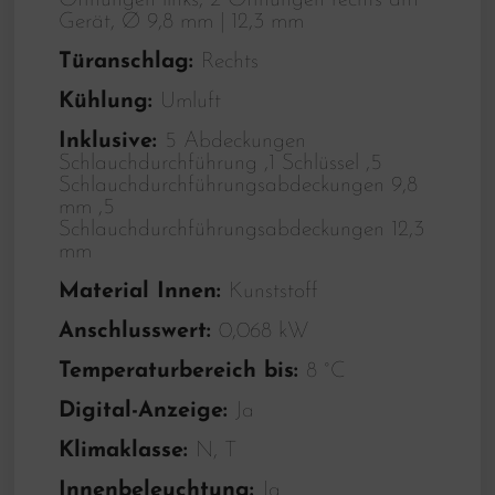
Öffnungen links, 2 Öffnungen rechts am
Gerät, Ø 9,8 mm | 12,3 mm
Türanschlag:
Rechts
Kühlung:
Umluft
Inklusive:
5 Abdeckungen
Schlauchdurchführung ,1 Schlüssel ,5
Schlauchdurchführungsabdeckungen 9,8
mm ,5
Schlauchdurchführungsabdeckungen 12,3
mm
Material Innen:
Kunststoff
Anschlusswert:
0,068 kW
Temperaturbereich bis:
8 °C
Digital-Anzeige:
Ja
Klimaklasse:
N, T
Innenbeleuchtung:
Ja