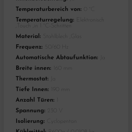
Temperaturbereich von:
0 °C
Temperaturregelung:
Elektronisch
,Touch ,in 1 °C-Schritten
Material:
Stahlblech ,Glas
Frequenz:
50/60 Hz
Automatische Abtaufunktion:
Ja
Breite innen:
160 mm
Thermostat:
Ja
Tiefe Innen:
190 mm
Anzahl Türen:
1
Spannung:
230 V
Isolierung:
Cyclopentan