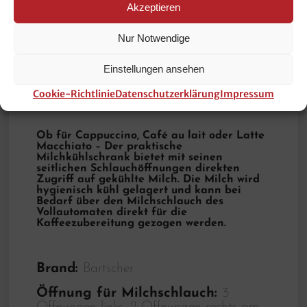
diesem Artikel kann man sicher sein, das
Akzeptieren
man ein langlebiges Produkt erwirbt,
Nur Notwendige
welches auch hohen Anforderungen
gerecht wird! Bartscher für Gastronomie
Einstellungen ansehen
und qualitätsbewusste Anwendung!!!
Cookie-Richtlinie
Datenschutzerklärung
Impressum
Ob für Cappuccino, Café au lait oder Latte
Macchiato – Der praktische
Milchkühlschrank bietet mit seinen
seitlichen Schlauchöffnungen direkten
Zugriff auf gekühlte Milch. Die Milch wird
hygienisch kühl gelagert und kann bei
Bedarf über den Milchschlauch des
Vollautomaten direkt für die
Kaffeezubereitung gezogen werden.
Brand:
Bartscher
Öffnung für Milchschlauch:
3