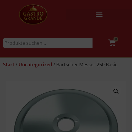
0
/
/ Bartscher Messer 250 Basic
Start
Uncategorized