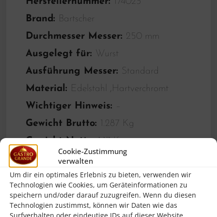
Herstellernummer:
174023
Brand:
Bartscher
Durchmesser Messer:
250 mm
Ausgelegt für:
Wurst
Ausführung Messer:
Standard
Material:
Edelstahl ,Hartverchromt
Wichtiger Hinweis:
–
Gewicht Brutto:
1.287 Kg
Gewicht Netto:
1.17 Kg
Cookie-Zustimmung
Höhe:
18.0 mm
verwalten
Um dir ein optimales Erlebnis zu bieten, verwenden wir
Breite:
250.0 mm
Technologien wie Cookies, um Geräteinformationen zu
Länge/Tiefe:
250.0 mm
speichern und/oder darauf zuzugreifen. Wenn du diesen
Technologien zustimmst, können wir Daten wie das
Volume:
0.004 m3
Surfverhalten oder eindeutige IDs auf dieser Website