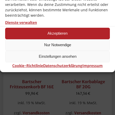
verarbeiten. Wenn du deine Zustimmung nicht erteilst oder
zurückziehst, können bestimmte Merkmale und Funktionen
beeinträchtigt werden.
Ähnliche Produkte
Dienste verwalten
Akzeptieren
Nur Notwendige
Einstellungen ansehen
Cookie-Richtlinie
Datenschutzerklärung
Impressum
Bartscher
Bartscher Korbablage
Fritteusenkorb BF 16E
BF 20G
99,96
€
147,56
€
inkl. 19 % MwSt.
inkl. 19 % MwSt.
zzgl.
zzgl.
Versandkosten
Versandkosten