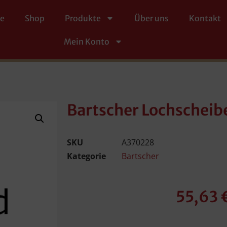
te
Shop
Produkte
Über uns
Kontakt
Mein Konto
Bartscher Lochschei
SKU
A370228
Kategorie
Bartscher
55,63