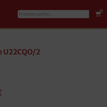
0
be U22CQO/2
€