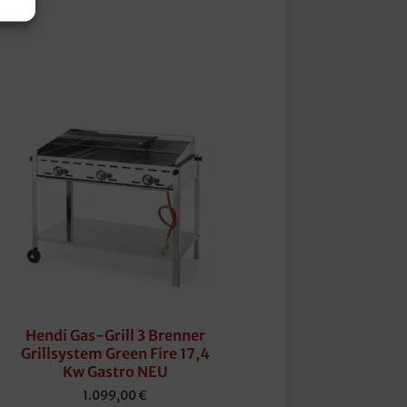
Hendi Gas-Grill 3 Brenner
Grillsystem Green Fire 17,4
Kw Gastro NEU
1.099,00
€