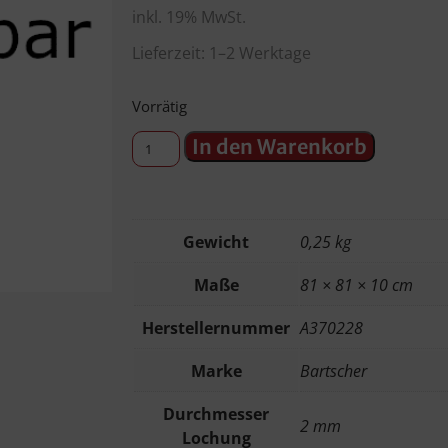
inkl. 19% MwSt.
Lieferzeit: 1–2 Werktage
Vorrätig
In den Warenkorb
Gewicht
0,25 kg
Maße
81 × 81 × 10 cm
Herstellernummer
A370228
Marke
Bartscher
Durchmesser
2 mm
Lochung