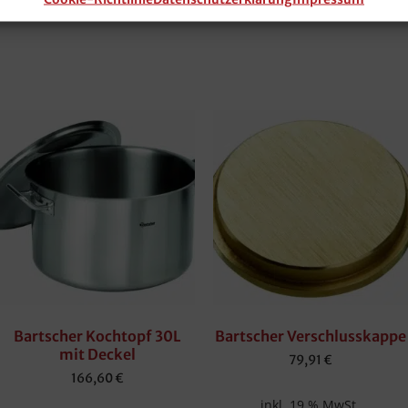
Bartscher Kochtopf 30L
Bartscher Verschlusskappe
mit Deckel
79,91
€
166,60
€
inkl. 19 % MwSt.