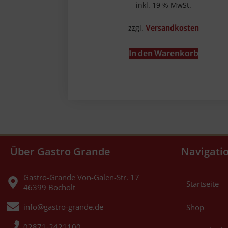
inkl. 19 % MwSt.
zzgl.
Versandkosten
In den Warenkorb
Über Gastro Grande
Navigati
Gastro-Grande Von-Galen-Str. 17
Startseite
46399 Bocholt
info@gastro-grande.de
Shop
02871-2421100