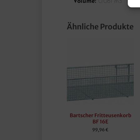
Volume:
0.081 m3
Ähnliche Produkte
Bartscher Fritteusenkorb
BF 16E
99,96
€