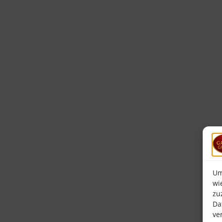
Um
wi
zu
Da
ve