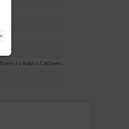
kg
en
haum…
320 mm ,1 x B 465 x T 263 mm…