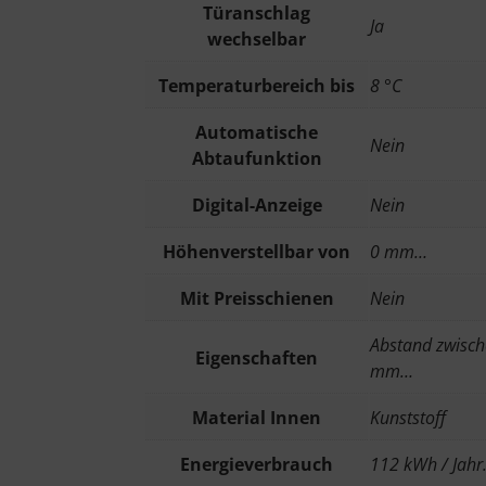
Türanschlag
Ja
wechselbar
Temperaturbereich bis
8 °C
Automatische
Nein
Abtaufunktion
Digital-Anzeige
Nein
Höhenverstellbar von
0 mm…
Mit Preisschienen
Nein
Abstand zwisch
Eigenschaften
mm…
Material Innen
Kunststoff
Energieverbrauch
112 kWh / Jah