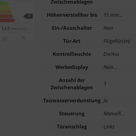
Zwischenablagen
Höhenverstellbar bis
15 mm…
Ein-/Ausschalter
Nein
Tür-Art
Flügeltür(en)
Kontrollleuchte
Ein/Aus
Werbedisplay
Nein…
Anzahl der
3
Zwischenablagen
Tauwasserverdunstung
Ja
Steuerung
Manuell…
Türanschlag
Links