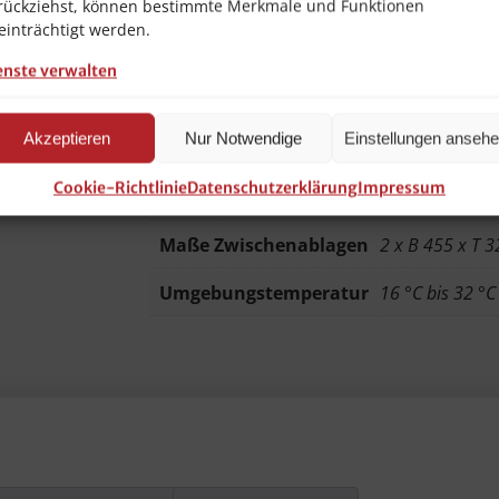
Kühlmittel
R600a / 0,012 
rückziehst, können bestimmte Merkmale und Funktionen
einträchtigt werden.
Abschließbar
Nein
enste verwalten
Spannung
230 V
Akzeptieren
Nur Notwendige
Einstellungen anseh
Isolierung
Polyrethansc
Cookie-Richtlinie
Datenschutzerklärung
Impressum
Kühlung
Kompressor
Maße Zwischenablagen
2 x B 455 x T 
Umgebungstemperatur
16 °C bis 32 °C