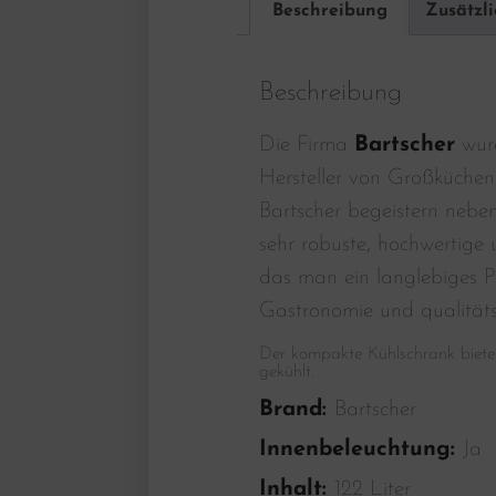
Beschreibung
Zusätzl
Beschreibung
Die Firma
Bartscher
wurd
Hersteller von Großküchen
Bartscher begeistern nebe
sehr robuste, hochwertige u
das man ein langlebiges P
Gastronomie und qualität
Der kompakte Kühlschrank biete
gekühlt.
Brand:
Bartscher
Innenbeleuchtung:
Ja
Inhalt:
122 Liter