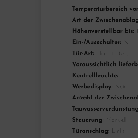
Temperaturbereich vo
Art der Zwischenabla
Höhenverstellbar bis:
Ein-/Ausschalter:
Nein
Tür-Art:
Flügeltür(en)
Voraussichtlich liefe
Kontrollleuchte:
–
Werbedisplay:
Nein
Anzahl der Zwischena
Tauwasserverdunstun
Steuerung:
Manuell
Türanschlag:
Links