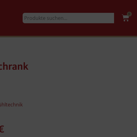
0
chrank
ühltechnik
€