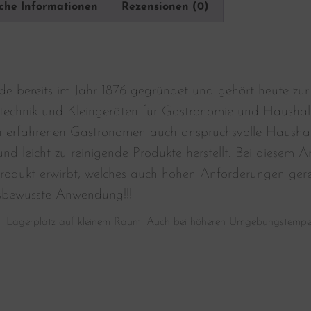
iche Informationen
Rezensionen (0)
e bereits im Jahr 1876 gegründet und gehört heute zur
technik und Kleingeräten für Gastronomie und Haushal
n erfahrenen Gastronomen auch anspruchsvolle Haushalte
nd leicht zu reinigende Produkte herstellt. Bei diesem Ar
rodukt erwirbt, welches auch hohen Anforderungen gerec
sbewusste Anwendung!!!
t Lagerplatz auf kleinem Raum. Auch bei höheren Umgebungstempe