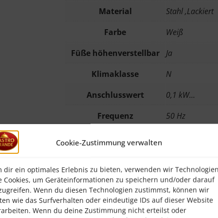
Material
Stahl ,Lackiert
Farbe
Weiß
Füße höhenverstellbar
Ja
Klimaklasse
N
Anschlusswert
0,1 kW…
Frequenz
50 Hz
Thermostat
Ja
Cookie-Zustimmung verwalten
Anzahl Türen
1
 dir ein optimales Erlebnis zu bieten, verwenden wir Technologie
Energieeffizienzklasse
F (EU Nr. 2019
e Cookies, um Geräteinformationen zu speichern und/oder darauf
zugreifen. Wenn du diesen Technologien zustimmst, können wir
Temperaturregelung
Manuell ,5 Stu
ten wie das Surfverhalten oder eindeutige IDs auf dieser Website
rarbeiten. Wenn du deine Zustimmung nicht erteilst oder