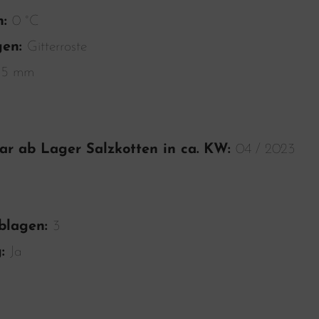
n:
0 °C
gen:
Gitterroste
15 mm
rbar ab Lager Salzkotten in ca. KW:
04 / 2023
blagen:
3
g:
Ja