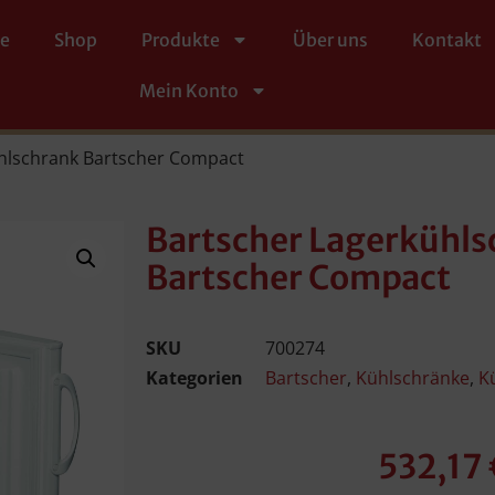
te
Shop
Produkte
Über uns
Kontakt
Mein Konto
ühlschrank Bartscher Compact
Bartscher Lagerkühls
Bartscher Compact
SKU
700274
Kategorien
Bartscher
,
Kühlschränke
,
K
532,17