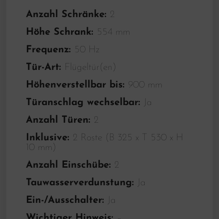
Anzahl Schränke:
2
Höhe Schrank:
554 mm
Frequenz:
50 Hz
Tür-Art:
Flügeltür(en)
Höhenverstellbar bis:
900 mm
Türanschlag wechselbar:
Ja
Anzahl Türen:
2
Inklusive:
2 Roste (B 325 x T 530 x H
10 mm)
Anzahl Einschübe:
2
Tauwasserverdunstung:
Ja
Ein-/Ausschalter:
Ja
Wichtiger Hinweis:
–