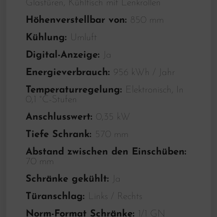
Glastüren, Kühltisch mit Lenkrollen
Höhenverstellbar von:
850 mm
Kühlung:
Umluft
Digital-Anzeige:
Ja
Energieverbrauch:
956 kWh / Jahr
Temperaturregelung:
Elektronisch, In
0,1 °C-Stufen
Anschlusswert:
0,35 kW
Tiefe Schrank:
570 mm
Abstand zwischen den Einschüben:
70 mm
Schränke gekühlt:
Ja
Türanschlag:
Links / Rechts
Norm-Format Schränke:
1/1 GN