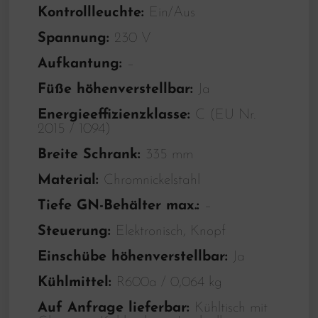
Kontrollleuchte:
Ein/Aus
Spannung:
230 V
Aufkantung:
–
Füße höhenverstellbar:
Ja
Energieeffizienzklasse:
C (EU Nr.
2015 / 1094)
Breite Schrank:
335 mm
Material:
Chromnickelstahl
Tiefe GN-Behälter max.:
–
Steuerung:
Elektronisch, Knopf
Einschübe höhenverstellbar:
Ja
Kühlmittel:
R600a / 0,064 kg
Auf Anfrage lieferbar:
Kühltisch mit