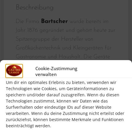
Beschreibung
Die Firma
Bartscher
wurde bereits im
Jahr 1876 gegründet und gehört heute zur
Spitzengruppe der Hersteller von
Großküchentechnik und Kleingeräten für
Gastronomie und Haushalt. Die Geräte
von Bartscher begeistern neben
Cookie-Zustimmung
verwalten
erfahrenen Gastronomen auch
Um dir ein optimales Erlebnis zu bieten, verwenden wir
anspruchsvolle Haushalte, da dieser
Technologien wie Cookies, um Geräteinformationen zu
Hersteller sehr robuste, hochwertige und
speichern und/oder darauf zuzugreifen. Wenn du diesen
Technologien zustimmst, können wir Daten wie das
leicht zu reinigende Produkte herstellt. Bei
Surfverhalten oder eindeutige IDs auf dieser Website
diesem Artikel kann man sicher sein, das
verarbeiten. Wenn du deine Zustimmung nicht erteilst oder
man ein langlebiges Produkt erwirbt,
zurückziehst, können bestimmte Merkmale und Funktionen
beeinträchtigt werden.
welches auch hohen Anforderungen