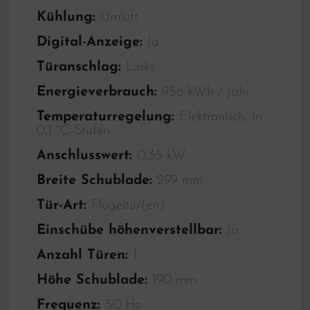
Kühlung:
Umluft
Digital-Anzeige:
Ja
Türanschlag:
Links
Energieverbrauch:
956 kWh / Jahr
Temperaturregelung:
Elektronisch, In
0,1 °C-Stufen
Anschlusswert:
0,35 kW
Breite Schublade:
299 mm
Tür-Art:
Flügeltür(en)
Einschübe höhenverstellbar:
Ja
Anzahl Türen:
1
Höhe Schublade:
190 mm
Frequenz:
50 Hz