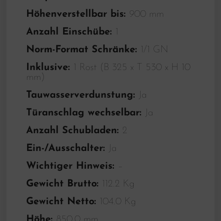
Höhenverstellbar bis:
900 mm
Anzahl Einschübe:
1
Norm-Format Schränke:
1/1 GN
Inklusive:
1 Rost (B 325 x T 530 x H 10
mm)
Tauwasserverdunstung:
Ja
Türanschlag wechselbar:
Ja
Anzahl Schubladen:
2
Ein-/Ausschalter:
Ja
Wichtiger Hinweis:
–
Gewicht Brutto:
112.2 Kg
Gewicht Netto:
104.0 Kg
Höhe:
850.0 mm