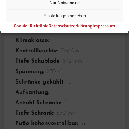
Nur Notwendige
Thermostat:
Ja
Einstellungen ansehen
Material Arbeitsfläche:
Edelstahl
Cookie-Richtlinie
Datenschutzerklärung
Impressum
Temperaturbereich von:
0 °C
Klimaklasse:
4
Kontrollleuchte:
Ein/Aus
Tiefe Schublade:
572 mm
Spannung:
230 V
Schränke gekühlt:
Ja
Aufkantung:
–
Anzahl Schränke:
1
Tiefe Schrank:
570 mm
Füße höhenverstellbar:
Ja