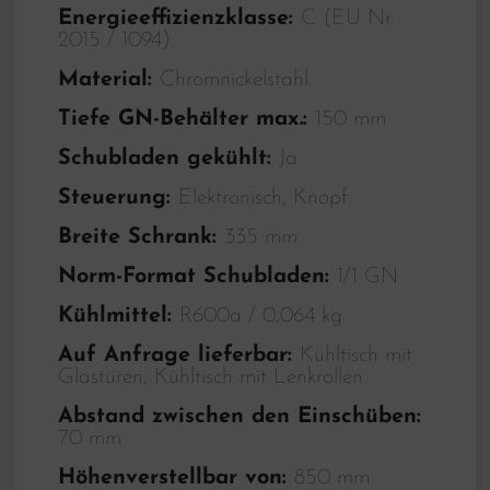
Energieeffizienzklasse:
C (EU Nr.
2015 / 1094)
Material:
Chromnickelstahl
Tiefe GN-Behälter max.:
150 mm
Schubladen gekühlt:
Ja
Steuerung:
Elektronisch, Knopf
Breite Schrank:
335 mm
Norm-Format Schubladen:
1/1 GN
Kühlmittel:
R600a / 0,064 kg
Auf Anfrage lieferbar:
Kühltisch mit
Glastüren, Kühltisch mit Lenkrollen
Abstand zwischen den Einschüben:
70 mm
Höhenverstellbar von:
850 mm