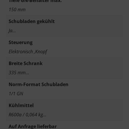
Tiefe GN-Behälter max.
150 mm
Schubladen gekühlt
Ja…
Steuerung
Elektronisch ,Knopf
Breite Schrank
335 mm…
Norm-Format Schubladen
1/1 GN
Kühlmittel
R600a / 0,064 kg…
Auf Anfrage lieferbar