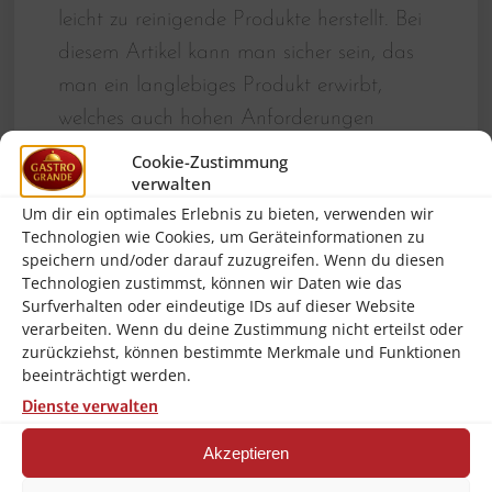
leicht zu reinigende Produkte herstellt. Bei
diesem Artikel kann man sicher sein, das
man ein langlebiges Produkt erwirbt,
welches auch hohen Anforderungen
gerecht wird! Bartscher für Gastronomie
Cookie-Zustimmung
verwalten
und qualitätsbewusste Anwendung!!!
Um dir ein optimales Erlebnis zu bieten, verwenden wir
1 Gerät – doppelter Nutzen: die Umluftkühlung
Technologien wie Cookies, um Geräteinformationen zu
sorgt für eine konstante und gleichmäßige
speichern und/oder darauf zuzugreifen. Wenn du diesen
Kühltemperatur im Innenraum des Kühltisches mit 1
Tür und 2 Schubladen. Mit der hochwertigen und
Technologien zustimmst, können wir Daten wie das
robusten Edelstahloberfläche lässt sich das Gerät
Surfverhalten oder eindeutige IDs auf dieser Website
perfekt in jede Küche integrieren und zusätzlich als
verarbeiten. Wenn du deine Zustimmung nicht erteilst oder
Arbeitsfläche nutzen.
zurückziehst, können bestimmte Merkmale und Funktionen
Brand:
Bartscher
beeinträchtigt werden.
Dienste verwalten
Höhe Schrank:
554 mm
Temperaturbereich bis:
10 °C
Akzeptieren
GWP:
3