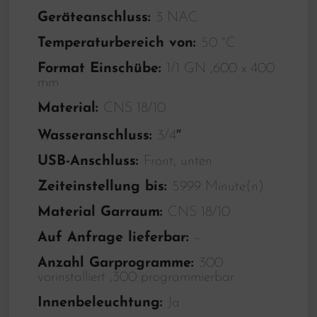
Geräteanschluss:
3 NAC
Temperaturbereich von:
50 °C
Format Einschübe:
1/1 GN ,600 x 400
mm
Material:
CNS 18/10
Wasseranschluss:
3/4″
USB-Anschluss:
Front, unten
Zeiteinstellung bis:
5999 Minute(n)
Material Garraum:
CNS 18/10
Auf Anfrage lieferbar:
–
Anzahl Garprogramme:
300
vorinstalliert ,300 programmierbar
Innenbeleuchtung:
Ja