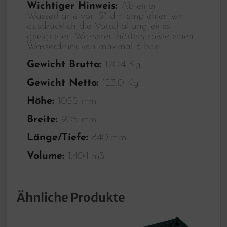
Wichtiger Hinweis:
Ab einer
Wasserhärte von 5° dH empfehlen wir
ausdrücklich die Vorschaltung eines
geeigneten Wasserenthärters sowie einen
Wasserdruck von maximal 3 bar
Gewicht Brutto:
170.4 Kg
Gewicht Netto:
123.0 Kg
Höhe:
1055 mm
Breite:
905 mm
Länge/Tiefe:
840 mm
Volume:
1.404 m3
Ähnliche Produkte