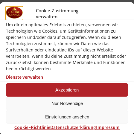
leicht zu reinigende Produkte herstellt. Bei
Cookie-Zustimmung
diesem Artikel kann man sicher sein, das
verwalten
man ein langlebiges Produkt erwirbt,
Um dir ein optimales Erlebnis zu bieten, verwenden wir
Technologien wie Cookies, um Geräteinformationen zu
welches auch hohen Anforderungen
speichern und/oder darauf zuzugreifen. Wenn du diesen
gerecht wird! Bartscher für Gastronomie
Technologien zustimmst, können wir Daten wie das
Surfverhalten oder eindeutige IDs auf dieser Website
und qualitätsbewusste Anwendung!!!
verarbeiten. Wenn du deine Zustimmung nicht erteilst oder
zurückziehst, können bestimmte Merkmale und Funktionen
Mehr Effizienz und Zeitersparnis mit dem
Kombidämpfer Silversteam2 P 10 x 1/1 GN durch
beeinträchtigt werden.
das Extra an Power. Voll bestückte Garräume sind
Dienste verwalten
dank hoher Leistung und der Rack-Control-Funktion
kein Problem. Reduzierte Garzeiten, schnellere
Aufheizzeiten, ein einfaches Handling und das
Akzeptieren
Reinigungssystem sprechen einfach für sich.
Brand:
Bartscher
Nur Notwendige
Temperaturbereich bis:
300 °C
Einstellungen ansehen
Anzahl Einschübe:
10
Cookie-Richtlinie
Datenschutzerklärung
Impressum