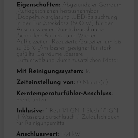
Eigenschaften:
Abgerundeter Garraum
,Auflageschienen herausnehmbar
,Doppeltürverglasung ,LED-Beleuchtung
in der Tür ,Steckdose (500 W) für den
Anschluss einer Dunstabzugshaube
,Schnellere Aufheiz- und Wieder-
Aufheizzeiten ,Reduzierte Garzeiten um bis
zu 28 % ,Am besten geeignet für stark
gefüllte Garräume ,Bessere
Luftumwälzung durch zusätzlichen Motor
Mit Reinigungssystem:
Ja
Zeiteinstellung von:
0 Minute(n)
Kerntemperaturfühler-Anschluss:
Front, unten
Inklusive:
1 Rost 1/1 GN ,1 Blech 1/1 GN
,1 Wasserzulaufschlauch ,1 Zulaufschlauch
für Reinigungsmittel
Anschlusswert:
17,4 kW