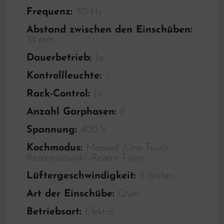
Frequenz:
50 Hz
Abstand zwischen den Einschüben:
74 mm
Dauerbetrieb:
Ja
Kontrollleuchte:
–
Rack-Control:
Ja
Anzahl Garphasen:
9
Spannung:
400 V
Kochmodus:
Manuell ,One-Touch
Rezeptauswahl ,Rezept-Tuner
Lüftergeschwindigkeit:
3 Stufen
Art der Einschübe:
Quer
Betriebsart:
Elektro