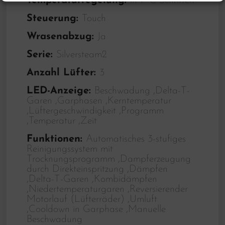
Temperaturregelung:
in 1 °C-Schritten
Steuerung:
Touch
Wrasenabzug:
Ja
Serie:
Silversteam2
Anzahl Lüfter:
3
LED-Anzeige:
Beschwadung ,Delta-T-
Garen ,Garphasen ,Kerntemperatur
,Lüftergeschwindigkeit ,Programm
,Temperatur ,Zeit
Funktionen:
Automatisches 3-stufiges
Reinigungssystem mit
Trocknungsprogramm ,Dampferzeugung
durch Direkteinspritzung ,Dämpfen
,Delta-T-Garen ,Kombidämpfen
,Niedertemperaturgaren ,Reversierender
Motorlauf (Lüfterräder) ,Umluft
,Cooldown in Garphase ,Manuelle
Beschwadung