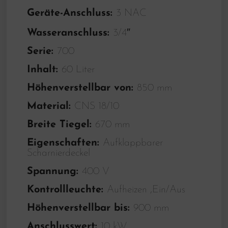
Geräte-Anschluss:
3 NAC
Wasseranschluss:
3/4″
Serie:
700
Inhalt:
60 Liter
Höhenverstellbar von:
850 mm
Material:
CNS 18/10
Breite Tiegel:
670 mm
Eigenschaften:
Aufklappbarer
Scharnierdeckel
Spannung:
400 V
Kontrollleuchte:
Aufheizen ,Ein/Aus
Höhenverstellbar bis:
900 mm
Anschlusswert:
10 kW