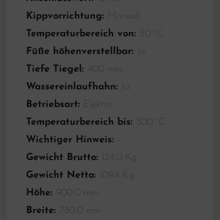
Kippvorrichtung:
Manuell
Temperaturbereich von:
50 °C
Füße höhenverstellbar:
Ja
Tiefe Tiegel:
400 mm
Wassereinlaufhahn:
Ja
Betriebsart:
Elektro
Temperaturbereich bis:
300 °C
Wichtiger Hinweis:
–
Gewicht Brutto:
124.0 Kg
Gewicht Netto:
109.4 Kg
Höhe:
900.0 mm
Breite:
780.0 mm