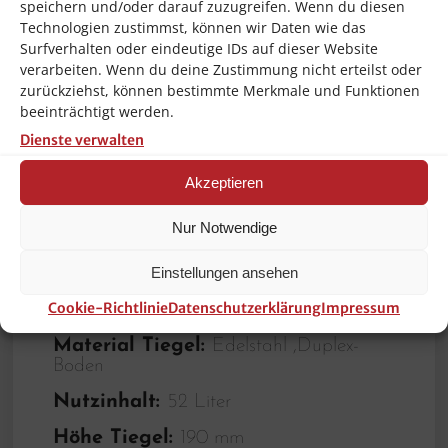
speichern und/oder darauf zuzugreifen. Wenn du diesen
anspruchsvolle Haushalte, da dieser
Technologien zustimmst, können wir Daten wie das
Surfverhalten oder eindeutige IDs auf dieser Website
Hersteller sehr robuste, hochwertige und
verarbeiten. Wenn du deine Zustimmung nicht erteilst oder
leicht zu reinigende Produkte herstellt. Bei
zurückziehst, können bestimmte Merkmale und Funktionen
beeinträchtigt werden.
diesem Artikel kann man sicher sein, das
Dienste verwalten
man ein langlebiges Produkt erwirbt,
welches auch hohen Anforderungen
Akzeptieren
gerecht wird! Bartscher für Gastronomie
Nur Notwendige
und qualitätsbewusste Anwendung!!!
Einstellungen ansehen
Brand:
Bartscher
Cookie-Richtlinie
Datenschutzerklärung
Impressum
Frequenz:
50 Hz
Material Tiegel:
Edelstahl ,Duplex-
Boden
Nutzinhalt:
52 Liter
Höhe Tiegel:
190 mm