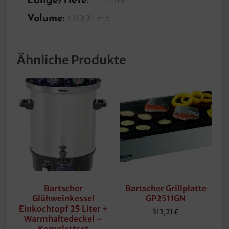
Länge/Tiefe:
25.0 mm
Volume:
0.002 m3
Ähnliche Produkte
Bartscher
Bartscher Grillplatte
Glühweinkessel
GP2511GN
Einkochtopf 25 Liter +
313,21
€
Warmhaltedeckel –
Komplettset