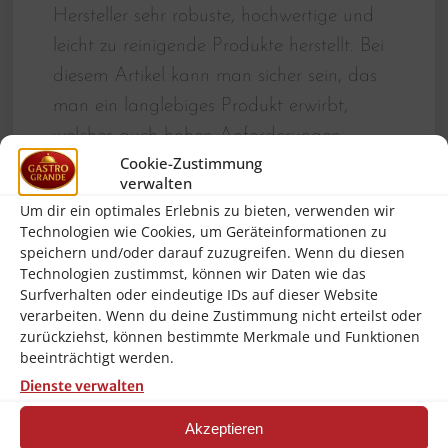
Hersteller sehr robuste, hochwertige und
leicht zu reinigende Produkte herstellt. Bei
diesem Artikel kann man sicher sein, das
man ein langlebiges Produkt erwirbt,
welches auch hohen Anforderungen
Cookie-Zustimmung
gerecht wird! Bartscher für Gastronomie
verwalten
und qualitätsbewusste Anwendung!!!
Um dir ein optimales Erlebnis zu bieten, verwenden wir
Technologien wie Cookies, um Geräteinformationen zu
Auf den Punkt gegarte Steaks, saftiger Braten,
zarte Hähnchenkeulen mit knuspriger Haut – Die
speichern und/oder darauf zuzugreifen. Wenn du diesen
Speisenzubereitung im Kombidämpfer ist mit einem
Technologien zustimmst, können wir Daten wie das
Kerntemperaturfühler einfach mehr als zuverlässig.
Surfverhalten oder eindeutige IDs auf dieser Website
Die magnetische Halterung lässt sich ganz simpel
verarbeiten. Wenn du deine Zustimmung nicht erteilst oder
und beliebig an den Dämpfern befestigen.
zurückziehst, können bestimmte Merkmale und Funktionen
Brand:
Bartscher
beeinträchtigt werden.
Länge Kabel:
1,9 m
Dienste verwalten
Material Temperaturfühler:
Akzeptieren
Chromnickelstahl