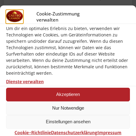
Herstellernummer:
190175
Cookie-Zustimmung
verwalten
Brand:
Bartscher
Um dir ein optimales Erlebnis zu bieten, verwenden wir
Spannung:
230 V
Technologien wie Cookies, um Geräteinformationen zu
speichern und/oder darauf zuzugreifen. Wenn du diesen
Überhitzungsschutz:
Ja
Technologien zustimmst, können wir Daten wie das
Ausgelegt für:
Surfverhalten oder eindeutige IDs auf dieser Website
Siebträgerkaffeemaschinen
verarbeiten. Wenn du deine Zustimmung nicht erteilst oder
zurückziehst, können bestimmte Merkmale und Funktionen
Inhalt Bohnenbehälter:
1 kg
beeinträchtigt werden.
Ein-/Ausschalter:
Ja
Dienste verwalten
Schutzart:
IP21
Akzeptieren
Eigenschaften:
Auffangbehälter für bis
Nur Notwendige
zu 600 g Kaffeemehl ,Dosierung regelbar
von 5 – 12 g ,Mahlwerk Ø 60 mm
Einstellungen ansehen
Anschlusswert:
0,275 kW
Cookie-Richtlinie
Datenschutzerklärung
Impressum