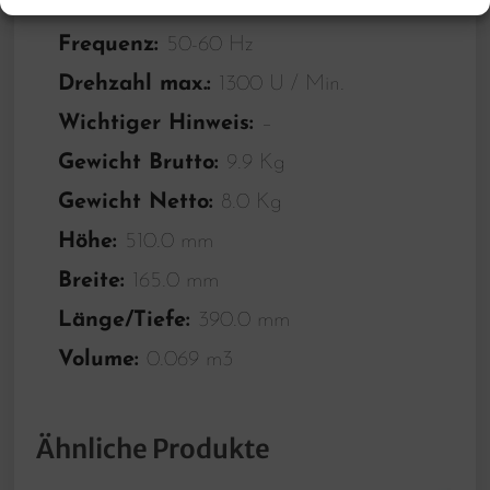
Material:
Edelstahl ,Kunststoff
Frequenz:
50-60 Hz
Drehzahl max.:
1300 U / Min.
Wichtiger Hinweis:
–
Gewicht Brutto:
9.9 Kg
Gewicht Netto:
8.0 Kg
Höhe:
510.0 mm
Breite:
165.0 mm
Länge/Tiefe:
390.0 mm
Volume:
0.069 m3
Ähnliche Produkte