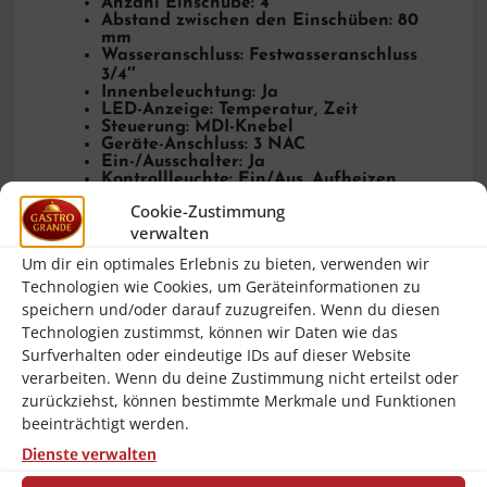
Anzahl Einschübe: 4
Abstand zwischen den Einschüben: 80
mm
Wasseranschluss: Festwasseranschluss
3/4″
Innenbeleuchtung: Ja
LED-Anzeige: Temperatur, Zeit
Steuerung: MDI-Knebel
Geräte-Anschluss: 3 NAC
Ein-/Ausschalter: Ja
Kontrollleuchte: Ein/Aus, Aufheizen,
Timer
Cookie-Zustimmung
Inklusive: 4 Bleche, 1 Zulaufschlauch
verwalten
Anschlusswert: 6,4 kW | 400 V | 50 Hz
Lüftergeschwindigkeit: 1 Stufe
Um dir ein optimales Erlebnis zu bieten, verwenden wir
Anzahl Garprogramme: 1
Anzahl Garphasen: 1
Technologien wie Cookies, um Geräteinformationen zu
Anzahl Lüfter: 2
speichern und/oder darauf zuzugreifen. Wenn du diesen
Schutzart: IPX3
Technologien zustimmst, können wir Daten wie das
Serie: AT
Surfverhalten oder eindeutige IDs auf dieser Website
Maße: B 835 x T 765 x H 570 mm
Gewicht: 69 kg
verarbeiten. Wenn du deine Zustimmung nicht erteilst oder
zurückziehst, können bestimmte Merkmale und Funktionen
Eigenschaften: Abgerundete Backkammer
beeinträchtigt werden.
Auflageschienen herausnehmbar
Doppeltürverglasung Knebel mit Digital-
Dienste verwalten
Anzeige für Temperatur und Zeit Memory-
Funktion Mögliche Pausierung des