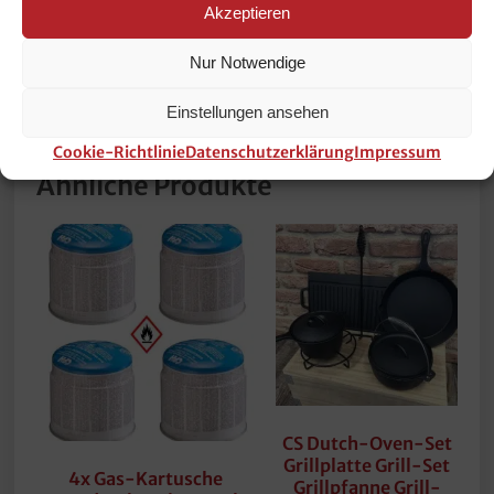
Garprozesses über Temperaturregler
Akzeptieren
Signalton nach Ablauf der Zeit (1 – 120
Minuten)
Nur Notwendige
Einstellungen ansehen
Cookie-Richtlinie
Datenschutzerklärung
Impressum
Ähnliche Produkte
CS Dutch-Oven-Set
Grillplatte Grill-Set
4x Gas-Kartusche
Grillpfanne Grill-