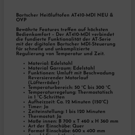
Bartscher Heißluftofen AT410-MDI NEU &
OVP
Bewährte Features treffen auf höchsten
Bedienkomfort – Der AT410-MDI verbindet
die fundierte Funktionalität der AT-Serie
mit der digitalen Bartscher MDI-Steuerung
für schnelle und unkomplizierte
Regulierung von Temperatur und Zeit.
Material: Edelstahl
Material Garraum: Edelstahl
Funktionen: Umluft mit Beschwadung
Reversierender Motorlauf
(Lüfterräder)
Temperaturbereich: 50 °C bis 300 °C
Temperaturregelung: Thermostatisch
in 1 °C-Schritten
Aufheizzeit: Ca. 12 Minuten (150°C)
Timer: Ja
Zeiteinstellung: 1 bis 120 Minuten
Thermostat: Ja
Maße innen: B 700 x T 460 x H 360 mm
Art der Einschübe: Quer
Format Einschübe: 600 x 400 mm