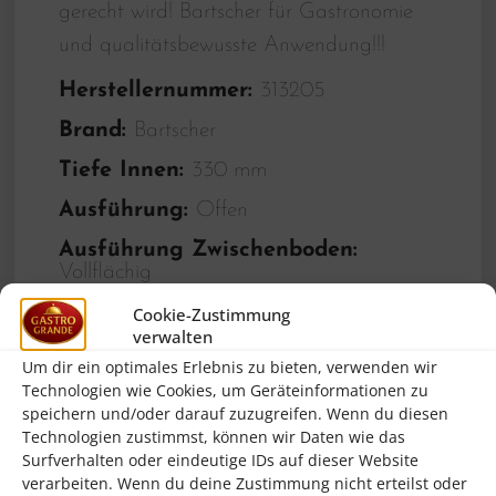
gerecht wird! Bartscher für Gastronomie
und qualitätsbewusste Anwendung!!!
Herstellernummer:
313205
Brand:
Bartscher
Tiefe Innen:
330 mm
Ausführung:
Offen
Ausführung Zwischenboden:
Vollflächig
Breite innen:
1997 mm
Cookie-Zustimmung
verwalten
Eigenschaften:
Scotch-Brite-Schliff
Um dir ein optimales Erlebnis zu bieten, verwenden wir
Technologien wie Cookies, um Geräteinformationen zu
Ausführung innen:
2-geteilt
speichern und/oder darauf zuzugreifen. Wenn du diesen
Zwischenboden:
Ja
Technologien zustimmst, können wir Daten wie das
Surfverhalten oder eindeutige IDs auf dieser Website
Zwischenböden höhenverstellbar:
Ja
verarbeiten. Wenn du deine Zustimmung nicht erteilst oder