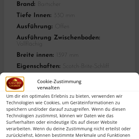
Brand:
Bartscher
Tiefe Innen:
330 mm
Ausführung:
Offen
Ausführung Zwischenboden:
Vollflächig
Breite innen:
1397 mm
Eigenschaften:
Scotch-Brite-Schliff
Ausführung innen:
Ungeteil
Cookie-Zustimmung
verwalten
Zwischenboden:
Ja
Um dir ein optimales Erlebnis zu bieten, verwenden wir
Zwischenböden höhenverstellbar:
Ja
Technologien wie Cookies, um Geräteinformationen zu
speichern und/oder darauf zuzugreifen. Wenn du diesen
Höhe Innen:
580 mm
Technologien zustimmst, können wir Daten wie das
Material:
Edelstahl
Surfverhalten oder eindeutige IDs auf dieser Website
verarbeiten. Wenn du deine Zustimmung nicht erteilst oder
Anlieferungszustand:
Fertig montiert
zurückziehst, können bestimmte Merkmale und Funktionen