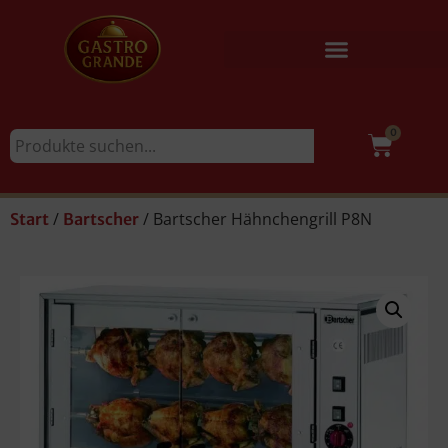
0
/
/ Bartscher Hähnchengrill P8N
Start
Bartscher