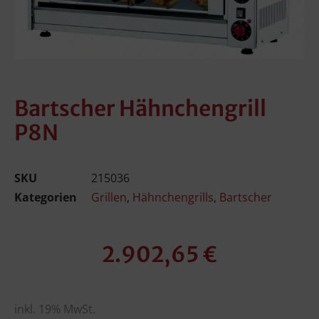
Bartscher Hähnchengrill
P8N
SKU
215036
Kategorien
Grillen
,
Hähnchengrills
,
Bartscher
2.902,65
€
inkl. 19% MwSt.