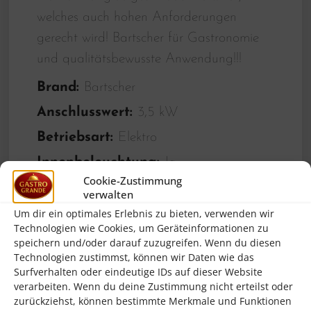
welches auch hohen Anforderungen
gerecht wird! Bartscher für Gastronomie
und qualitätsbewusste Anwendung!!!
Brand:
Bartscher
Anschlusswert:
3,5 kW
Betriebsart:
Elektro
Innenbeleuchtung:
Ja
Cookie-Zustimmung
Aufnahmefähigkeit:
8 Hähnchen
verwalten
Spannung:
230 V
Um dir ein optimales Erlebnis zu bieten, verwenden wir
Technologien wie Cookies, um Geräteinformationen zu
Anzahl Spieße:
2
speichern und/oder darauf zuzugreifen. Wenn du diesen
Technologien zustimmst, können wir Daten wie das
Material:
CNS 18/10
Surfverhalten oder eindeutige IDs auf dieser Website
verarbeiten. Wenn du deine Zustimmung nicht erteilst oder
Geräte-Anschluss:
Steckerfertig
zurückziehst, können bestimmte Merkmale und Funktionen