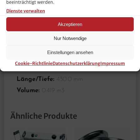
Frequenz:
50 Hz
beeinträchtigt werden.
Dienste verwalten
Inklusive:
2 Spieße mit Klammern
Wichtiger Hinweis:
–
Akzeptieren
Gewicht Brutto:
51.0 Kg
Nur Notwendige
Gewicht Netto:
41.0 Kg
Einstellungen ansehen
Höhe:
530.0 mm
Cookie-Richtlinie
Datenschutzerklärung
Impressum
Breite:
880.0 mm
Länge/Tiefe:
430.0 mm
Volume:
0.419 m3
Ähnliche Produkte