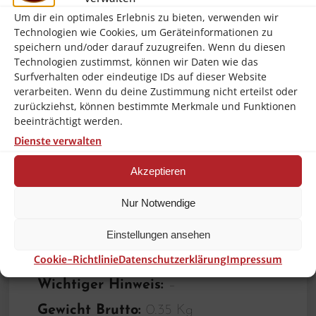
Ausführung:
Ohne Perforation
Um dir ein optimales Erlebnis zu bieten, verwenden wir
Norm:
EN 631
Technologien wie Cookies, um Geräteinformationen zu
speichern und/oder darauf zuzugreifen. Wenn du diesen
Serie:
Top Line
Technologien zustimmst, können wir Daten wie das
Surfverhalten oder eindeutige IDs auf dieser Website
Material:
CNS 18/10
verarbeiten. Wenn du deine Zustimmung nicht erteilst oder
zurückziehst, können bestimmte Merkmale und Funktionen
Gastronorm:
1/6 GN
beeinträchtigt werden.
Inhalt:
1,6 Liter
Dienste verwalten
Stapelbar:
Ja
Akzeptieren
Oberfläche:
Glänzend
Nur Notwendige
Verstärkter Rand:
Nein
Eigenschaften:
–
Einstellungen ansehen
Tiefe Behälter:
100 mm
Cookie-Richtlinie
Datenschutzerklärung
Impressum
Wichtiger Hinweis:
–
Gewicht Brutto:
0.35 Kg