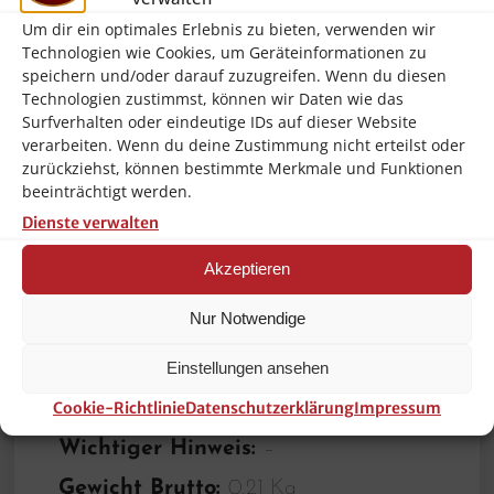
Ausführung:
Ohne Perforation
Um dir ein optimales Erlebnis zu bieten, verwenden wir
Norm:
EN 631
Technologien wie Cookies, um Geräteinformationen zu
speichern und/oder darauf zuzugreifen. Wenn du diesen
Serie:
Basic Line
Technologien zustimmst, können wir Daten wie das
Surfverhalten oder eindeutige IDs auf dieser Website
Material:
Chromnickelstahl
verarbeiten. Wenn du deine Zustimmung nicht erteilst oder
zurückziehst, können bestimmte Merkmale und Funktionen
Gastronorm:
1/4 GN
beeinträchtigt werden.
Inhalt:
2,8 Liter
Dienste verwalten
Stapelbar:
Ja
Akzeptieren
Oberfläche:
Seidenmatt
Nur Notwendige
Verstärkter Rand:
Nein
Einstellungen ansehen
Eigenschaften:
–
Cookie-Richtlinie
Datenschutzerklärung
Impressum
Tiefe Behälter:
100 mm
Wichtiger Hinweis:
–
Gewicht Brutto:
0.21 Kg