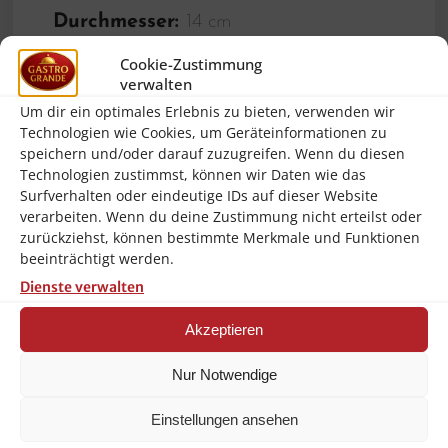
Durchmesser:
14 cm
Inhalt:
0,5 Liter
Cookie-Zustimmung
verwalten
Material:
Glas
Um dir ein optimales Erlebnis zu bieten, verwenden wir
Wichtiger Hinweis:
–
Technologien wie Cookies, um Geräteinformationen zu
speichern und/oder darauf zuzugreifen. Wenn du diesen
Gewicht Brutto:
0.312 Kg
Technologien zustimmst, können wir Daten wie das
Surfverhalten oder eindeutige IDs auf dieser Website
Gewicht Netto:
0.312 Kg
verarbeiten. Wenn du deine Zustimmung nicht erteilst oder
Höhe:
60.0 mm
zurückziehst, können bestimmte Merkmale und Funktionen
beeinträchtigt werden.
Breite:
140.0 mm
Dienste verwalten
Länge/Tiefe:
140.0 mm
Akzeptieren
Volume:
0.018 m3
Nur Notwendige
Einstellungen ansehen
Ähnliche Produkte