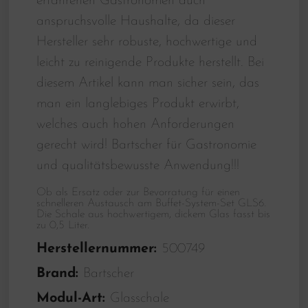
erfahrenen Gastronomen auch
anspruchsvolle Haushalte, da dieser
Hersteller sehr robuste, hochwertige und
leicht zu reinigende Produkte herstellt. Bei
diesem Artikel kann man sicher sein, das
man ein langlebiges Produkt erwirbt,
welches auch hohen Anforderungen
gerecht wird! Bartscher für Gastronomie
und qualitätsbewusste Anwendung!!!
Ob als Ersatz oder zur Bevorratung für einen
schnelleren Austausch am Buffet-System-Set GLS6.
Die Schale aus hochwertigem, dickem Glas fasst bis
zu 0,5 Liter.
Herstellernummer:
500749
Brand:
Bartscher
Modul-Art:
Glasschale