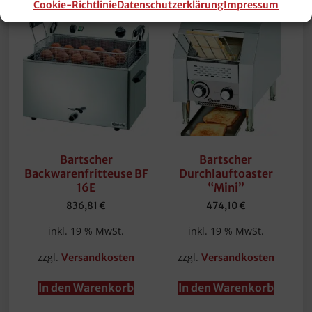
Cookie-Richtlinie
Datenschutzerklärung
Impressum
Bartscher
Bartscher
Backwarenfritteuse BF
Durchlauftoaster
16E
“Mini”
836,81
€
474,10
€
inkl. 19 % MwSt.
inkl. 19 % MwSt.
zzgl.
zzgl.
Versandkosten
Versandkosten
In den Warenkorb
In den Warenkorb