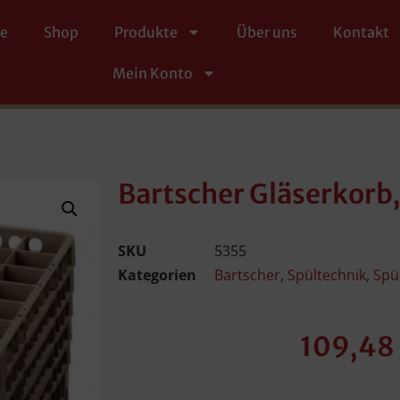
te
Shop
Produkte
Über uns
Kontakt
Mein Konto
Bartscher Gläserkorb,
SKU
5355
Kategorien
Bartscher
,
Spültechnik
,
Spü
109,48