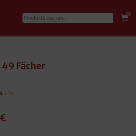
0
 49 Fächer
lkörbe
€