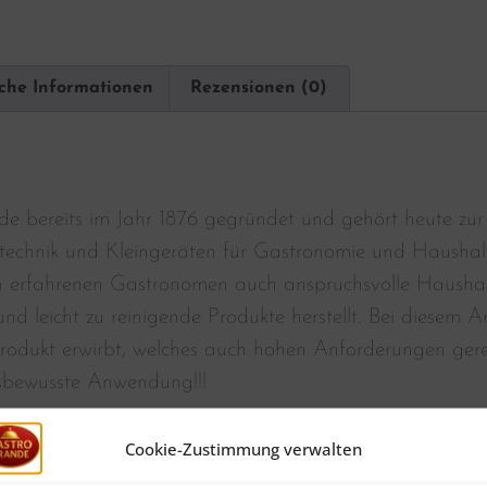
iche Informationen
Rezensionen (0)
e bereits im Jahr 1876 gegründet und gehört heute zur
technik und Kleingeräten für Gastronomie und Haushal
n erfahrenen Gastronomen auch anspruchsvolle Haushalte
nd leicht zu reinigende Produkte herstellt. Bei diesem Ar
rodukt erwirbt, welches auch hohen Anforderungen gerec
sbewusste Anwendung!!!
rbe von Bartscher sorgen für gute Spülergebnisse, gutes Korbhandl
Cookie-Zustimmung verwalten