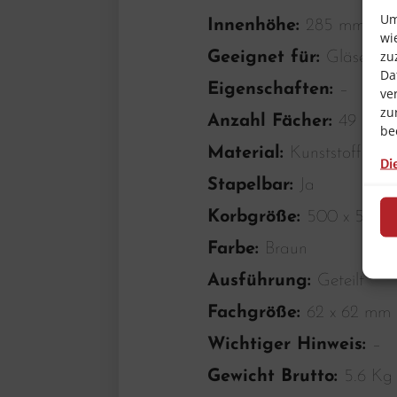
Um
Innenhöhe:
285 mm
wi
zu
Geeignet für:
Gläser
Da
Eigenschaften:
–
ve
zu
Anzahl Fächer:
49
be
Material:
Kunststoff
Di
Stapelbar:
Ja
Korbgröße:
500 x 500
Farbe:
Braun
Ausführung:
Geteilt
Fachgröße:
62 x 62 mm
Wichtiger Hinweis:
–
Gewicht Brutto:
5.6 Kg