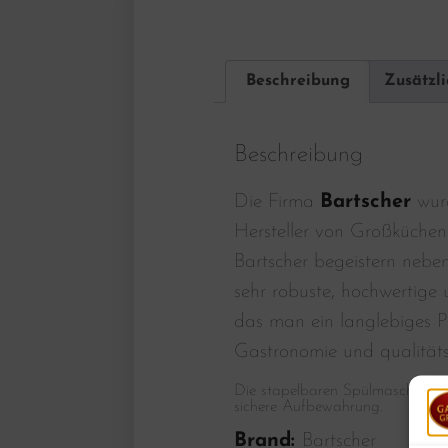
Beschreibung
Zusätzl
Beschreibung
Die Firma
Bartscher
wurd
Hersteller von Großküchen
Bartscher begeistern nebe
sehr robuste, hochwertige u
das man ein langlebiges P
Gastronomie und qualität
Die stapelbaren Spülmaschinenkö
sichere Aufbewahrung.
Brand:
Bartscher