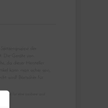
 Spitzengruppe der
t. Die Geräte von
, da dieser Hersteller
tikel kann man sicher sein,
ht wird! Bartscher für
ing und für eine saubere und