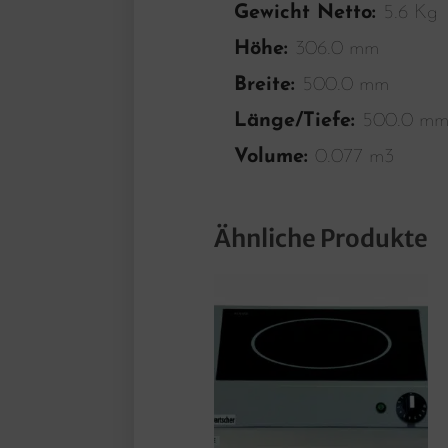
Gewicht Netto:
5.6 Kg
Höhe:
306.0 mm
Breite:
500.0 mm
Länge/Tiefe:
500.0 m
Volume:
0.077 m3
Ähnliche Produkte