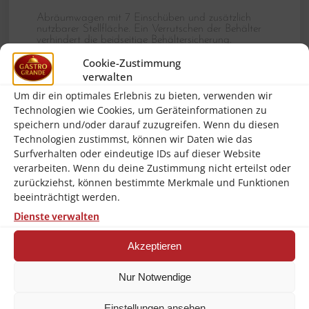
Abräumwagen mit 7 Einschüben und zusätzlich
nutzbarer Stellfläche. Ein Verrutschen der Behälter
verhindert die beidseitige Behältersicherung.
Cookie-Zustimmung
Herstellernummer:
300098
verwalten
Brand:
Bartscher
Um dir ein optimales Erlebnis zu bieten, verwenden wir
Technologien wie Cookies, um Geräteinformationen zu
Eigenschaften:
Je eine
speichern und/oder darauf zuzugreifen. Wenn du diesen
Behältersicherung an Vorder- und
Technologien zustimmst, können wir Daten wie das
Rückseite ,Rahmen aus Vierkantrohr 25 x
Surfverhalten oder eindeutige IDs auf dieser Website
25 mm
verarbeiten. Wenn du deine Zustimmung nicht erteilst oder
Tragfähigkeit pro Einschub, max.:
8
zurückziehst, können bestimmte Merkmale und Funktionen
kg
beeinträchtigt werden.
Dienste verwalten
Breite Stellfläche:
390 mm
Tiefe Behälter max.:
65 mm
Akzeptieren
Tragfähigkeit Abstellfläche max.:
5
Nur Notwendige
kg
Mit Griff(en):
Nein
Einstellungen ansehen