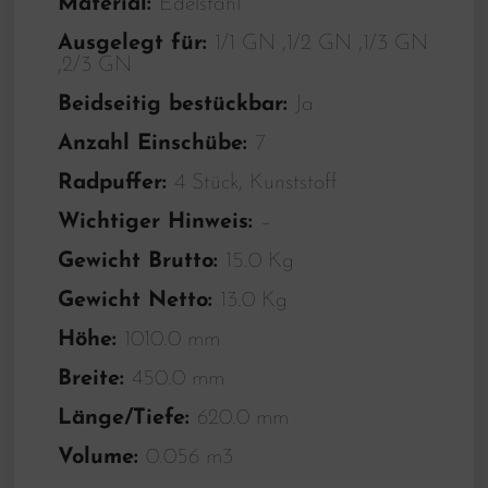
Material:
Edelstahl
Ausgelegt für:
1/1 GN ,1/2 GN ,1/3 GN
,2/3 GN
Beidseitig bestückbar:
Ja
Anzahl Einschübe:
7
Radpuffer:
4 Stück, Kunststoff
Wichtiger Hinweis:
–
Gewicht Brutto:
15.0 Kg
Gewicht Netto:
13.0 Kg
Höhe:
1010.0 mm
Breite:
450.0 mm
Länge/Tiefe:
620.0 mm
Volume:
0.056 m3