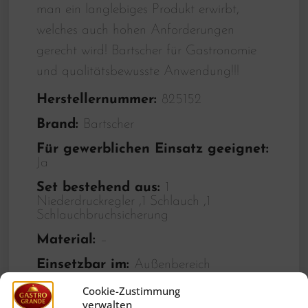
man ein langlebiges Produkt erwirbt,
welches auch hohen Anforderungen
gerecht wird! Bartscher für Gastronomie
und qualitätsbewusste Anwendung!!!
Herstellernummer:
825152
Brand:
Bartscher
Für gewerblichen Einsatz geeignet:
Ja
Set bestehend aus:
1
Niederdruckregler ,1 Schlauch ,1
Schlauchbruchsicherung
Material:
–
Einsetzbar im:
Außenbereich
Wichtiger Hinweis:
Nur für den
Cookie-Zustimmung
Außeneinsatz geeignet
verwalten