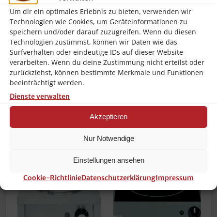
Um dir ein optimales Erlebnis zu bieten, verwenden wir
Gewicht Brutto:
1.65 Kg
Technologien wie Cookies, um Geräteinformationen zu
Gewicht Netto:
1.5 Kg
speichern und/oder darauf zuzugreifen. Wenn du diesen
Technologien zustimmst, können wir Daten wie das
Höhe:
35.0 mm
Surfverhalten oder eindeutige IDs auf dieser Website
verarbeiten. Wenn du deine Zustimmung nicht erteilst oder
Breite:
64.0 mm
zurückziehst, können bestimmte Merkmale und Funktionen
beeinträchtigt werden.
Länge/Tiefe:
180.0 mm
Dienste verwalten
Volume:
0.007 m3
Akzeptieren
Ähnliche Produkte
Nur Notwendige
Einstellungen ansehen
Cookie-Richtlinie
Datenschutzerklärung
Impressum