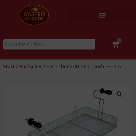
0
/
/ Bartscher Fritteusenkorb BF 20G
Start
Bartscher