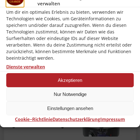
verwalten
Höhe:
260.0 mm
Um dir ein optimales Erlebnis zu bieten, verwenden wir
Technologien wie Cookies, um Geräteinformationen zu
Breite:
660.0 mm
speichern und/oder darauf zuzugreifen. Wenn du diesen
Technologien zustimmst, können wir Daten wie das
Länge/Tiefe:
330.0 mm
Surfverhalten oder eindeutige IDs auf dieser Website
Volume:
0.057 m3
verarbeiten. Wenn du deine Zustimmung nicht erteilst oder
zurückziehst, können bestimmte Merkmale und Funktionen
beeinträchtigt werden.
Dienste verwalten
Ähnliche Produkte
Akzeptieren
Nur Notwendige
Einstellungen ansehen
Cookie-Richtlinie
Datenschutzerklärung
Impressum