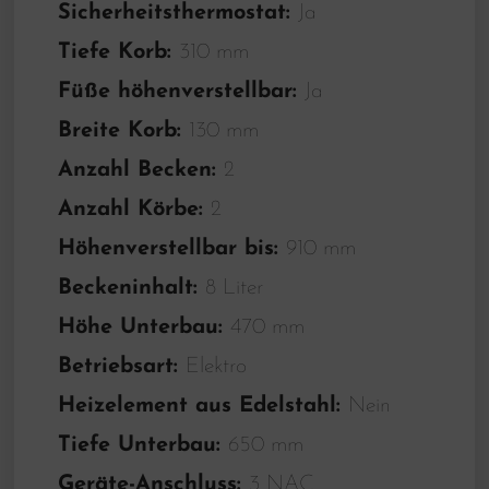
Sicherheitsthermostat:
Ja
Tiefe Korb:
310 mm
Füße höhenverstellbar:
Ja
Breite Korb:
130 mm
Anzahl Becken:
2
Anzahl Körbe:
2
Höhenverstellbar bis:
910 mm
Beckeninhalt:
8 Liter
Höhe Unterbau:
470 mm
Betriebsart:
Elektro
Heizelement aus Edelstahl:
Nein
Tiefe Unterbau:
650 mm
Geräte-Anschluss:
3 NAC