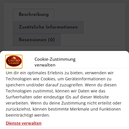
Beschreibung
Zusätzliche Informationen
Rezensionen (0)
Cookie-Zustimmung
Beschreibung
verwalten
Um dir ein optimales Erlebnis zu bieten, verwenden wir
Die Firma
Bartscher
wurde bereits im
Technologien wie Cookies, um Geräteinformationen zu
Jahr 1876 gegründet und gehört heute zur
speichern und/oder darauf zuzugreifen. Wenn du diesen
Technologien zustimmst, können wir Daten wie das
Spitzengruppe der Hersteller von
Surfverhalten oder eindeutige IDs auf dieser Website
Großküchentechnik und Kleingeräten für
verarbeiten. Wenn du deine Zustimmung nicht erteilst oder
zurückziehst, können bestimmte Merkmale und Funktionen
Gastronomie und Haushalt. Die Geräte
beeinträchtigt werden.
von Bartscher begeistern neben
Dienste verwalten
erfahrenen Gastronomen auch