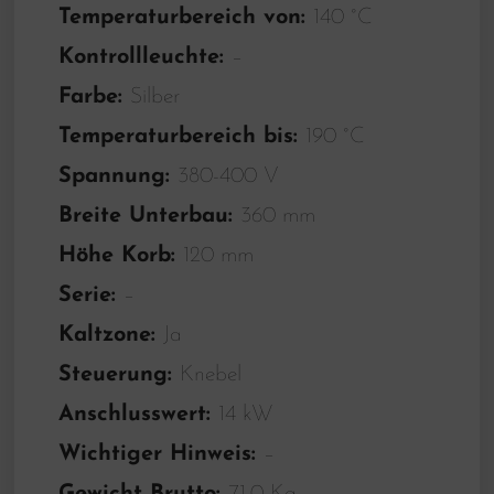
Temperaturbereich von:
140 °C
Kontrollleuchte:
–
Farbe:
Silber
Temperaturbereich bis:
190 °C
Spannung:
380-400 V
Breite Unterbau:
360 mm
Höhe Korb:
120 mm
Serie:
–
Kaltzone:
Ja
Steuerung:
Knebel
Anschlusswert:
14 kW
Wichtiger Hinweis:
–