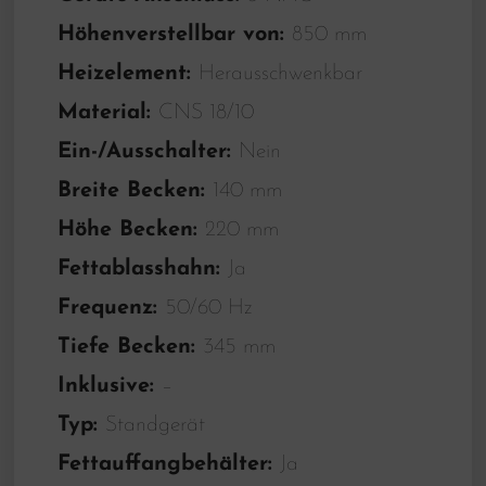
Höhenverstellbar von:
850 mm
Heizelement:
Herausschwenkbar
Material:
CNS 18/10
Ein-/Ausschalter:
Nein
Breite Becken:
140 mm
Höhe Becken:
220 mm
Fettablasshahn:
Ja
Frequenz:
50/60 Hz
Tiefe Becken:
345 mm
Inklusive:
–
Typ:
Standgerät
Fettauffangbehälter:
Ja