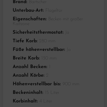
Brand:
Bartscher
Unterbau-Art:
Flügeltür
Eigenschaften:
Becken mit großer
Kaltzone
Sicherheitsthermostat:
Ja
Tiefe Korb:
280 mm
Füße höhenverstellbar:
Ja
Breite Korb:
130 mm
Anzahl Becken:
1
Anzahl Körbe:
2
Höhenverstellbar bis:
900 mm
Beckeninhalt:
15 Liter
Korbinhalt:
4 Liter