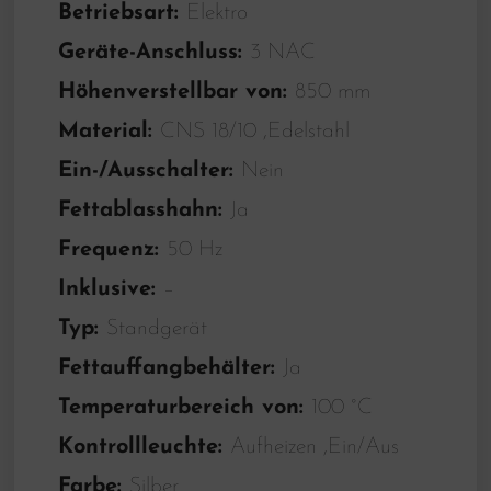
Betriebsart:
Elektro
Geräte-Anschluss:
3 NAC
Höhenverstellbar von:
850 mm
Material:
CNS 18/10 ,Edelstahl
Ein-/Ausschalter:
Nein
Fettablasshahn:
Ja
Frequenz:
50 Hz
Inklusive:
–
Typ:
Standgerät
Fettauffangbehälter:
Ja
Temperaturbereich von:
100 °C
Kontrollleuchte:
Aufheizen ,Ein/Aus
Farbe:
Silber