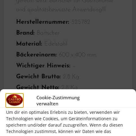
gerecht wird! Bartscher für Gastronomie
und qualitätsbewusste Anwendung!!!
Herstellernummer:
525782
Brand:
Bartscher
Material:
Edelstahl
Bäckereinorm:
600 x 400 mm
Wichtiger Hinweis:
–
Gewicht Brutto:
2.8 Kg
Gewicht Netto:
2.8 Kg
Cookie-Zustimmung
Höhe:
45.0 mm
verwalten
Breite:
605.0 mm
Um dir ein optimales Erlebnis zu bieten, verwenden wir
Technologien wie Cookies, um Geräteinformationen zu
Länge/Tiefe:
405.0 mm
speichern und/oder darauf zuzugreifen. Wenn du diesen
Technologien zustimmst, können wir Daten wie das
Volume:
0.011 m3