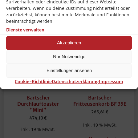
Surfverhalten oder eindeutige IDs auf dieser Website
verarbeiten. Wenn du deine Zustimmung nicht erteilst oder
zurückziehst, können bestimmte Merkmale und Funktionen
Ähnliche Produkte
beeinträchtigt werden.
Dienste verwalten
Akzeptieren
Nur Notwendige
Einstellungen ansehen
Cookie-Richtlinie
Datenschutzerklärung
Impressum
Bartscher
Bartscher
Durchlauftoaster
Fritteusenkorb BF 35E
“Mini”
265,61
€
474,10
€
inkl. 19 % MwSt.
inkl. 19 % MwSt.