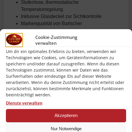
Stufenlose, thermostatische
Temperaturregelung
Inklusive Glasdeckel zur Sichtkontrolle
Markenqualität von Bartscher
Technische Daten
Cookie-Zustimmung
verwalten
Marke / Modell
Bartscher „Grande“ (A150118G)
Um dir ein optimales Erlebnis zu bieten, verwenden wir
GTIN / EAN
4015613419688
Technologien wie Cookies, um Geräteinformationen zu
speichern und/oder darauf zuzugreifen. Wenn du diesen
Pfannen-Ø innen
ca. 380 mm
Technologien zustimmst, können wir Daten wie das
Innenhöhe
ca. 80 mm (≈ 8 L)
Surfverhalten oder eindeutige IDs auf dieser Website
verarbeiten. Wenn du deine Zustimmung nicht erteilst oder
Leistung /
1.500 W / 230 V / 50 Hz
Spannung
zurückziehst, können bestimmte Merkmale und Funktionen
beeinträchtigt werden.
Temperaturregelung
stufenlos, thermostatisch
Dienste verwalten
Innenbeschichtung
Antihaft
Akzeptieren
Lieferumfang
Multipfanne, Glasdeckel
Material
Aluminium, Kunststoffelemente
Nur Notwendige