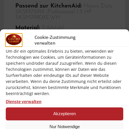
Passend zur KitchenAid:
Heavy Duty
5KSM7591X ,Professional 1.3 HP
5KSM7990XEWH
Material:
Edelstahl
Cookie-Zustimmung
Eigenschaften:
–
verwalten
Mit Griff(en):
Ja
Um dir ein optimales Erlebnis zu bieten, verwenden wir
Technologien wie Cookies, um Geräteinformationen zu
Farbe:
Silber
speichern und/oder darauf zuzugreifen. Wenn du diesen
Technologien zustimmst, können wir Daten wie das
Wichtiger Hinweis:
–
Surfverhalten oder eindeutige IDs auf dieser Website
Gewicht Brutto:
3.76 Kg
verarbeiten. Wenn du deine Zustimmung nicht erteilst oder
zurückziehst, können bestimmte Merkmale und Funktionen
Gewicht Netto:
3.76 Kg
beeinträchtigt werden.
Höhe:
215.0 mm
Dienste verwalten
Breite:
285.0 mm
Akzeptieren
Länge/Tiefe:
250.0 mm
Nur Notwendige