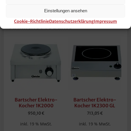
Volume:
0.015 m3
Einstellungen ansehen
Cookie-Richtlinie
Datenschutzerklärung
Impressum
Ähnliche Produkte
Bartscher Elektro-
Bartscher Elektro-
Kocher 1K2000
Kocher 1K2300 GL
950,10
€
713,05
€
inkl. 19 % MwSt.
inkl. 19 % MwSt.