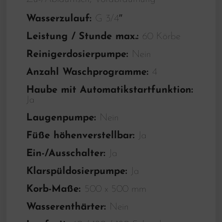
Wasserzulauf:
G 3/4″
Leistung / Stunde max.:
60 Körbe
Reinigerdosierpumpe:
Nein
Anzahl Waschprogramme:
4
Haube mit Automatikstartfunktion:
Ja
Laugenpumpe:
Nein
Füße höhenverstellbar:
Ja
Ein-/Ausschalter:
Ja
Klarspüldosierpumpe:
Ja
Korb-Maße:
500 x 500 mm
Wasserenthärter:
Nein