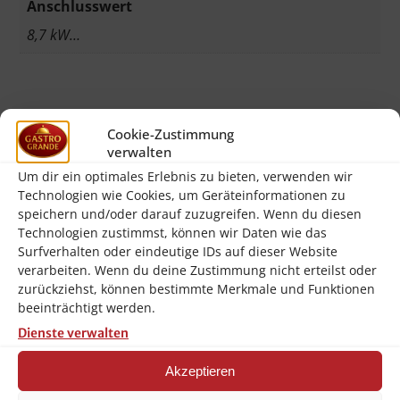
Anschlusswert
8,7 kW…
Cookie-Zustimmung
verwalten
Beschreibung
Um dir ein optimales Erlebnis zu bieten, verwenden wir
Zusätzliche Informationen
Technologien wie Cookies, um Geräteinformationen zu
speichern und/oder darauf zuzugreifen. Wenn du diesen
Rezensionen (0)
Technologien zustimmst, können wir Daten wie das
Surfverhalten oder eindeutige IDs auf dieser Website
verarbeiten. Wenn du deine Zustimmung nicht erteilst oder
zurückziehst, können bestimmte Merkmale und Funktionen
Beschreibung
beeinträchtigt werden.
Dienste verwalten
Die Firma
Bartscher
wurde bereits im
Jahr 1876 gegründet und gehört heute zur
Akzeptieren
Spitzengruppe der Hersteller von