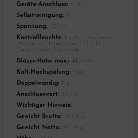
Geräte-Anschluss:
3 NAC
Selbstreinigung:
Ja
Spannung:
400 V
Kontrollleuchte:
Ein/Aus ,Aufheizen
,Abpumpen ,Programme I / II / III /
Dauerbetrieb ,Automatik
Gläser-Höhe max.:
440 mm
Kalt-Nachspülung:
Nein
Doppelwandig:
Nein
Anschlusswert:
8,7 kW
Wichtiger Hinweis:
–
Gewicht Brutto:
113.8 Kg
Gewicht Netto:
98.5 Kg