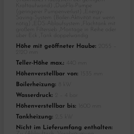
Kraftaufwand) ,DuoFlo-Pumpe
(geringerer Pumpenverlust) ,Energy-
Saving-System (Boiler-Aktivität nur wenn
nötig) ,EDS-Ablaufsystem ,Flachtank mit
großem Filtersieb ,Montage in Reihe oder
über Eck ,Tank doppelwandig
Höhe mit geöffneter Haube:
2055 –
2120 mm
Teller-Höhe max.:
440 mm
Höhenverstellbar von:
1535 mm
Boilerheizung:
8 kW
Wasserdruck:
2 – 4 bar
Höhenverstellbar bis:
1600 mm
Tankheizung:
2,5 kW
Nicht im Lieferumfang enthalten:
Zu-/Ablauftisch, Vorabräumung