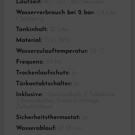
Laufzeit:
60 / 120 / 180 Sekunden
Wasserverbrauch bei 2 bar:
2,4 Liter
/ Spülgang
Tankinhalt:
22 Liter
Material:
CNS 18/10
Wasserzulauftemperatur:
55 °C
Frequenz:
50 Hz
Trockenlaufschutz:
Ja
Türkontaktschalter:
Ja
Inklusive:
1 Universalkorb ,2 Tellerkörbe
,1 Besteckköcher ,Ersatz-Dichtringe
Zulaufschlauch
Sicherheitsthermostat:
Ja
Wasserablauf:
Ø 28 mm