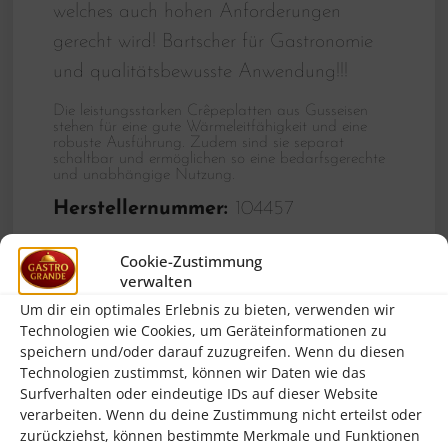
welches auch hohen Anforderungen
gerecht wird! Bartscher für Gastronomie
und qualitätsbewusste Anwendung!!!
Die leistungsstarken Crêpeplatten aus Gusseisen
stehen für eine gute Wärmeleitfähigkeit und eine
robuste Ausführung. Zudem sind sie separat
schaltbar und ermöglichen so eine bedarfsgerechte
und unabhängige Nutzung.
Herstellernummer:
104457
Brand:
Bartscher
Cookie-Zustimmung
Temperaturbereich von:
50 °C
verwalten
Um dir ein optimales Erlebnis zu bieten, verwenden wir
Material Crêpeplatten:
Gusseisen,
Technologien wie Cookies, um Geräteinformationen zu
emailliert
speichern und/oder darauf zuzugreifen. Wenn du diesen
Technologien zustimmst, können wir Daten wie das
Spannung:
2 x 230 V
Surfverhalten oder eindeutige IDs auf dieser Website
Anschlusswert:
6 kW
verarbeiten. Wenn du deine Zustimmung nicht erteilst oder
zurückziehst, können bestimmte Merkmale und Funktionen
Crêpeplatten getrennt regelbar:
Ja