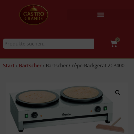
0
/
/ Bartscher Crêpe-Backgerät 2CP400
Start
Bartscher