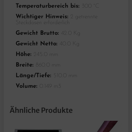
Temperaturbereich bis:
300 °C
Wichtiger Hinweis:
2 getrennte
Steckdosen erforderlich
Gewicht Brutto:
42.0 Kg
Gewicht Netto:
40.0 Kg
Höhe:
245.0 mm
Breite:
860.0 mm
Länge/Tiefe:
510.0 mm
Volume:
0.149 m3
Ähnliche Produkte