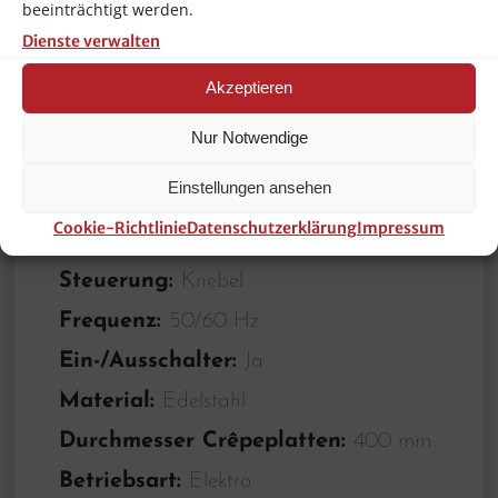
beeinträchtigt werden.
Temperaturregelung:
Thermostatisch
Dienste verwalten
,Stufenlos
Akzeptieren
Inklusive:
1 Teigverteiler
Ausführung Crêpeplatten:
Fest
Nur Notwendige
montiert
Einstellungen ansehen
Anzahl Crêpeplatten:
2
Cookie-Richtlinie
Datenschutzerklärung
Impressum
Kontrollleuchte:
Aufheizen ,Ein/Aus
Steuerung:
Knebel
Frequenz:
50/60 Hz
Ein-/Ausschalter:
Ja
Material:
Edelstahl
Durchmesser Crêpeplatten:
400 mm
Betriebsart:
Elektro