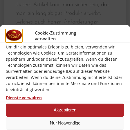
diesem Artikel kann man sicher sein, das
man ein langlebiges Produkt erwirbt,
welches auch hohen Anforderungen
gerecht wird! Bartscher für Gastronomie
Cookie-Zustimmung
verwalten
und qualitätsbewusste Anwendung!!!
Um dir ein optimales Erlebnis zu bieten, verwenden wir
"Kalte Speisen" perfekt präsentiert.
Technologien wie Cookies, um Geräteinformationen zu
speichern und/oder darauf zuzugreifen. Wenn du diesen
Der Buffetwagen ist mit der integrierten
Technologien zustimmst, können wir Daten wie das
Beleuchtung, dem Hustenschutz mit Ablagefunktion
und Rollen für bequeme Transportmöglichkeiten
Surfverhalten oder eindeutige IDs auf dieser Website
optimal ausgestattet.
verarbeiten. Wenn du deine Zustimmung nicht erteilst oder
zurückziehst, können bestimmte Merkmale und Funktionen
Brand:
Bartscher
beeinträchtigt werden.
Spannung:
230 V
Dienste verwalten
Beleuchtung:
Am Hustenschutz
Akzeptieren
Lenkrollen:
4 Lenkrollen, 2 feststellbar
Nur Notwendige
Hustenschutz:
Ja