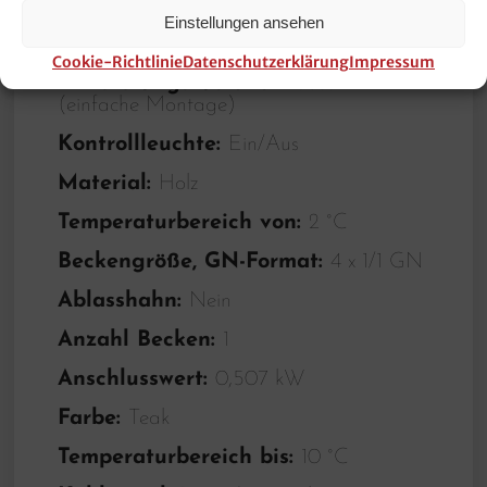
Eigenschaften:
Arbeitsplatte aus
Einstellungen ansehen
Granit Rosa Porrino ,Becken aus Edelstahl
Cookie-Richtlinie
Datenschutzerklärung
Impressum
Anlieferungszustand:
Bausatz
(einfache Montage)
Kontrollleuchte:
Ein/Aus
Material:
Holz
Temperaturbereich von:
2 °C
Beckengröße, GN-Format:
4 x 1/1 GN
Ablasshahn:
Nein
Anzahl Becken:
1
Anschlusswert:
0,507 kW
Farbe:
Teak
Temperaturbereich bis:
10 °C