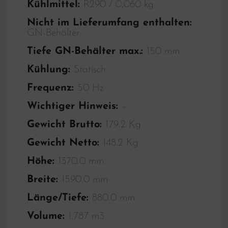
Kühlmittel:
R290 / 0,060 kg
Nicht im Lieferumfang enthalten:
GN-Behälter
Tiefe GN-Behälter max.:
150 mm
Kühlung:
Statisch
Frequenz:
50 Hz
Wichtiger Hinweis:
–
Gewicht Brutto:
179.2 Kg
Gewicht Netto:
148.2 Kg
Höhe:
1370.0 mm
Breite:
1590.0 mm
Länge/Tiefe:
880.0 mm
Volume:
1.787 m3