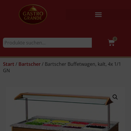
0
/
/ Bartscher Buffetwagen, kalt, 4x 1/1
Start
Bartscher
GN