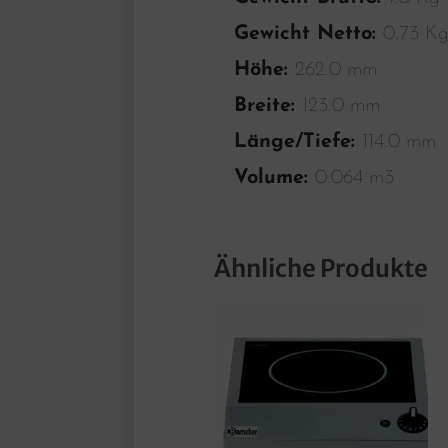
Gewicht Netto:
0.73 K
Höhe:
262.0 mm
Breite:
123.0 mm
Länge/Tiefe:
114.0 mm
Volume:
0.064 m3
Ähnliche Produkte