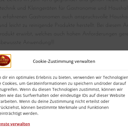
technik und Kleingeräten für Gastronomie und Haushal
n erfahrenen Gastronomen auch anspruchsvolle Haushalte
nd leicht zu reinigende Produkte herstellt. Bei diesem Ar
rodukt erwirbt, welches auch hohen Anforderungen gerec
sbewusste Anwendung!!!
Cookie-Zustimmung verwalten
er Desinfektionsspender eine berührungslose Händedesinfektion, die 
re Dosierung ermöglicht den Einsatz aller flüssigen Händedesinfektions
 dir ein optimales Erlebnis zu bieten, verwenden wir Technologie
e Cookies, um Geräteinformationen zu speichern und/oder darauf
zugreifen. Wenn du diesen Technologien zustimmst, können wir
ten wie das Surfverhalten oder eindeutige IDs auf dieser Website
rarbeiten. Wenn du deine Zustimmung nicht erteilst oder
rückziehst, können bestimmte Merkmale und Funktionen
s (Infrarot-Sensor)
einträchtigt werden.
efestigungsmaterial
enste verwalten