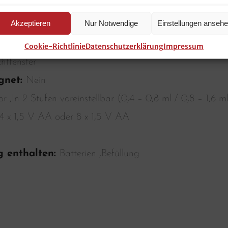
freundlich ,Hygienisch ,Kartuschenlos ,Wirtschaftlich
Akzeptieren
Nur Notwendige
Einstellungen anseh
age
Cookie-Richtlinie
Datenschutzerklärung
Impressum
chtfenster
ignet:
Nein
or ,In 2 Stufen voreinstellbar (0,4 – 0,8 ml / 0,8 – 1,6 m
,4 x 1,5 V AA oder 8 x 1,5 V AA
g enthalten:
Batterien ,Befüllung