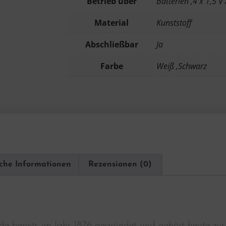
Betrieb über
Batterien ,4 x 1,5 V
Material
Kunststoff
Abschließbar
Ja
Farbe
Weiß ,Schwarz
iche Informationen
Rezensionen (0)
e bereits im Jahr 1876 gegründet und gehört heute zur