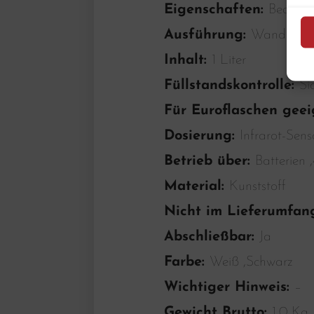
Eigenschaften:
Bediener
Ausführung:
Wandmont
Inhalt:
1 Liter
Füllstandskontrolle:
Si
Für Euroflaschen gee
Dosierung:
Infrarot-Sens
Betrieb über:
Batterien 
Material:
Kunststoff
Nicht im Lieferumfan
Abschließbar:
Ja
Farbe:
Weiß ,Schwarz
Wichtiger Hinweis:
–
Gewicht Brutto:
1.0 Kg