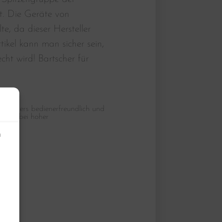
t. Die Geräte von
, da dieser Hersteller
tikel kann man sicher sein,
ht wird! Bartscher für
besonders bedienerfreundlich und
mittel bei hoher
n