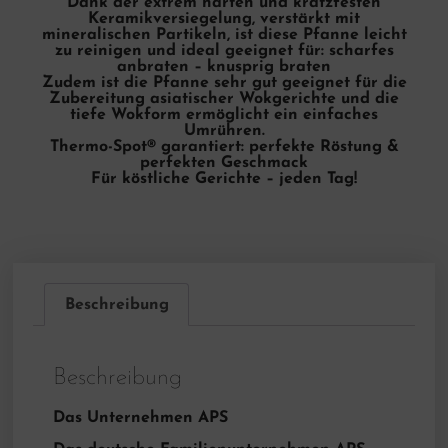
Dank der extrem harten und kratzfesten
Keramikversiegelung, verstärkt mit
mineralischen Partikeln, ist diese Pfanne leicht
zu reinigen und ideal geeignet für: scharfes
anbraten – knusprig braten
Zudem ist die Pfanne sehr gut geeignet für die
Zubereitung asiatischer Wokgerichte und die
tiefe Wokform ermöglicht ein einfaches
Umrühren.
Thermo-Spot® garantiert: perfekte Röstung &
perfekten Geschmack
Für köstliche Gerichte – jeden Tag!
Beschreibung
Beschreibung
Das Unternehmen APS