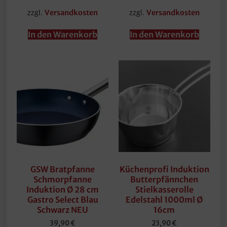
zzgl.
zzgl.
Versandkosten
Versandkosten
In den Warenkorb
In den Warenkorb
GSW Bratpfanne
Küchenprofi Induktion
Schmorpfanne
Butterpfännchen
Induktion Ø 28 cm
Stielkasserolle
Gastro Select Blau
Edelstahl 1000ml Ø
Schwarz NEU
16cm
39,90
€
23,90
€