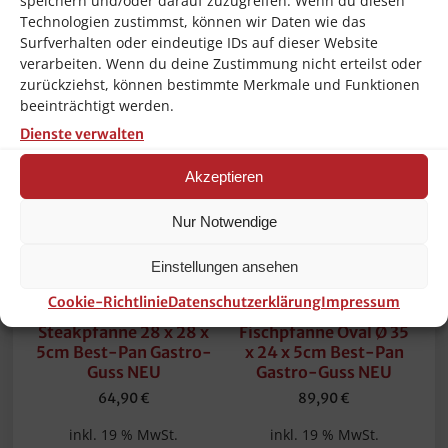
speichern und/oder darauf zuzugreifen. Wenn du diesen
Technologien zustimmst, können wir Daten wie das
Surfverhalten oder eindeutige IDs auf dieser Website
Ähnliche Produkte
verarbeiten. Wenn du deine Zustimmung nicht erteilst oder
zurückziehst, können bestimmte Merkmale und Funktionen
beeinträchtigt werden.
Dienste verwalten
Akzeptieren
Nur Notwendige
Einstellungen ansehen
Cookie-Richtlinie
Datenschutzerklärung
Impressum
AMT Grillpfanne
AMT Induktion
Steakpfanne 28 x 28 x
Fischpfanne Oval Ø 35
5cm Best-Pan Gastro-
x 24 x 5cm Best-Pan
Guss NEU
Gastro-Guss NEU
64,90
€
89,90
€
inkl. 19 % MwSt.
inkl. 19 % MwSt.