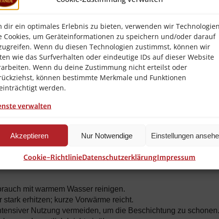
es, leistungsstarkes Kochgeschirr etabliert.
ieferumfang
 dir ein optimales Erlebnis zu bieten, verwenden wir Technologie
e Cookies, um Geräteinformationen zu speichern und/oder darauf
AMT I-528-Z20B
zugreifen. Wenn du diesen Technologien zustimmst, können wir
ten wie das Surfverhalten oder eindeutige IDs auf dieser Website
Handgegossener Aluminium-Guss
rarbeiten. Wenn du deine Zustimmung nicht erteilst oder
Hochwertige Antihaftversiegelung (p
rückziehst, können bestimmte Merkmale und Funktionen
einträchtigt werden.
Elektrisch, Gas, Ceran, Induktion
enste verwalten
Ja (bis ca. 240°C)
Spülmaschinengeeignet, trotzdem
Akzeptieren
Nur Notwendige
Einstellungen anseh
empfohlen
1x AMT I-528-Z20B Pfanne (ohne we
Cookie-Richtlinie
Datenschutzerklärung
Impressum
brauch mit warmem Wasser reinigen.
 stark erhitzen; kurze Vorwärme reicht.
intensiver Nutzung vermeiden, um die Beschichtung zu schonen