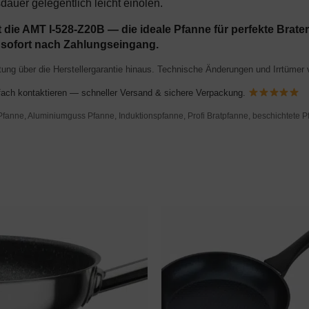
auer gelegentlich leicht einölen.
t die
AMT I-528-Z20B
— die ideale Pfanne für perfekte Brat
d sofort nach Zahlungseingang.
ung über die Herstellergarantie hinaus. Technische Änderungen und Irrtümer 
nfach kontaktieren — schneller Versand & sichere Verpackung.
anne, Aluminiumguss Pfanne, Induktionspfanne, Profi Bratpfanne, beschichtete P