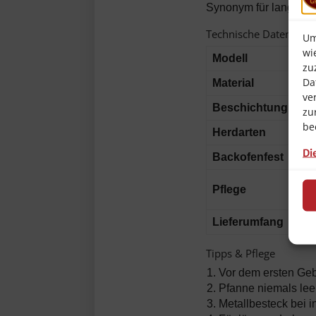
Synonym für langlebig
Technische Daten & L
Um
wi
Modell
zu
Da
Material
ve
Beschichtung
zu
be
Herdarten
Di
Backofenfest
Pflege
Lieferumfang
Tipps & Pflege
Vor dem ersten Ge
Pfanne niemals leer
Metallbesteck bei 