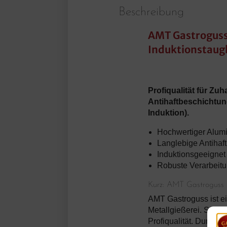
Beschreibung
AMT Gastroguss
Induktionstaugl
Profiqualität für Z
Antihaftbeschichtung
Induktion).
Hochwertiger Alum
Langlebige Antihaft
Induktionsgeeignet
Robuste Verarbeitu
Kurz: AMT Gastroguss
AMT Gastroguss ist ein
Metallgießerei. Seit
Profiqualität. Durch