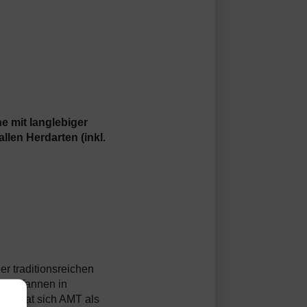
 mit langlebiger
len Herdarten (inkl.
er traditionsreichen
ss-Pfannen in
ben hat sich AMT als