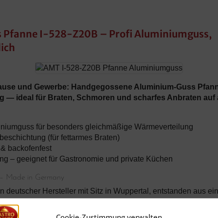
 Pfanne I-528-Z20B – Profi Aluminiumguss,
ich
uhause und Gewerbe: Handgegossene Aluminium-Guss Pfanne
 — ideal für Braten, Schmoren und scharfes Anbraten auf al
iniumguss für besonders gleichmäßige Wärmeverteilung
beschichtung (für fettarmes Braten)
 & backofenfest
ng – geeignet für Gastronomie und private Küchen
 – Made in Germany
 deutscher Hersteller mit Sitz in Wuppertal, entstanden aus ein
 den 1990er Jahren entwickelt AMT handgegossene Aluminiumgu
 enge Zusammenarbeit mit Spitzenköchen und Gastronomiebetrie
Cookie-Zustimmung verwalten