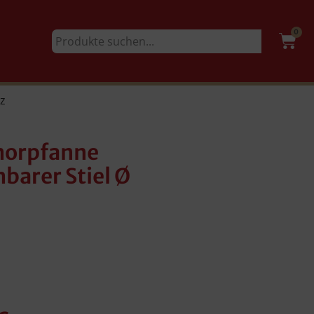
0
z
morpfanne
barer Stiel Ø