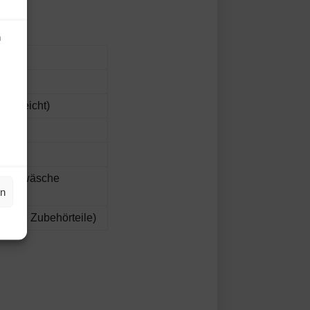
n
flegleicht)
 Handwäsche
en
itere Zubehörteile)
.