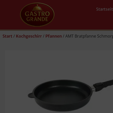
Startsei
/
/
/ AMT Bratpfanne Schmorp
Start
Kochgeschirr
Pfannen