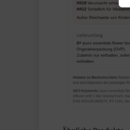
H319
Verursacht schwere Au
H412
Schädlich für Wasserorg
Außer Reichweite von Kinder
Lieferumfang
2×
ipuro essentials flower bow
Originalverpackung (OVP).
Zubehör nur enthalten, sofer
enthalten.
Hinweis zu Markenrechten:
Marken-
und sind Eigentum der jeweiligen R
SEO Keywords:
ipuro essentials fl
diffuser refill 1 liter, blumig frisc
EAN 4051281985674, IFC1291, neu 