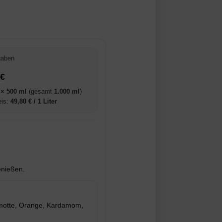
gaben
 €
 × 500 ml
(gesamt
1.000 ml
)
eis:
49,80 € / 1 Liter
enießen.
motte, Orange, Kardamom,