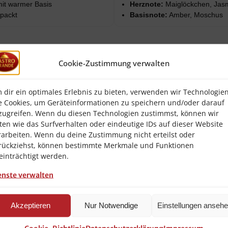
it warmer Basis
Herznote:
Maiglöckchen, Jasm
rpackt
Basisnote:
Amber, Moschus
ipuro essentials
Cookie-Zustimmung verwalten
flower bowl Refill / Nachfüller (Raumduft)
 dir ein optimales Erlebnis zu bieten, verwenden wir Technologie
2 × 500 ml (gesamt 1.000 ml)
e Cookies, um Geräteinformationen zu speichern und/oder darauf
zugreifen. Wenn du diesen Technologien zustimmst, können wir
4051281985674
ten wie das Surfverhalten oder eindeutige IDs auf dieser Website
rarbeiten. Wenn du deine Zustimmung nicht erteilst oder
IFC1291
rückziehst, können bestimmte Merkmale und Funktionen
einträchtigt werden.
NEU & OVP
enste verwalten
hinweise (Kurzfassung)
Akzeptieren
Nur Notwendige
Einstellungen anseh
leicht entzündbar.
eaktionen verursachen.