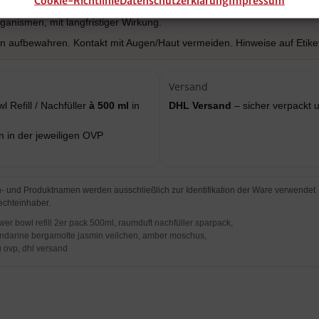
Cookie-Richtlinie
Datenschutzerklärung
Impressum
genreizung.
anismen, mit langfristiger Wirkung.
n aufbewahren. Kontakt mit Augen/Haut vermeiden. Hinweise auf Etike
Versand
l Refill / Nachfüller
à 500 ml
in
DHL Versand
– sicher verpackt 
n in der jeweiligen OVP
 und Produktnamen werden ausschließlich zur Identifikation der Ware verwendet
echteinhaber.
ower bowl refill 2er pack 500ml, raumduft nachfüller sparpack,
h, mandarine bergamotte jasmin veilchen, amber moschus,
ovp, dhl versand