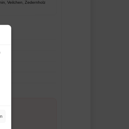
in, Veilchen, Zedernholz
n
en