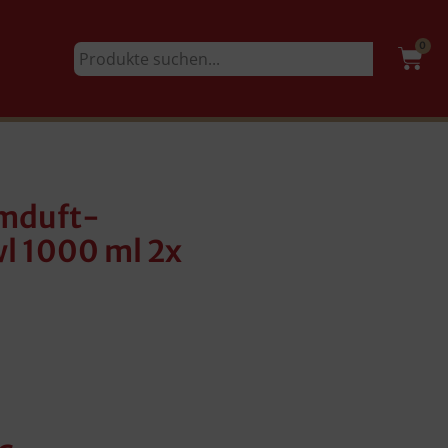
0
umduft-
wl 1000 ml 2x