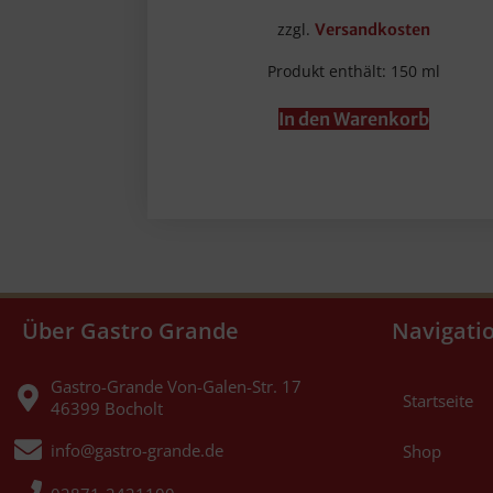
zzgl.
Versandkosten
Produkt enthält: 150
ml
In den Warenkorb
Über Gastro Grande
Navigati
Gastro-Grande Von-Galen-Str. 17
Startseite
46399 Bocholt
info@gastro-grande.de
Shop