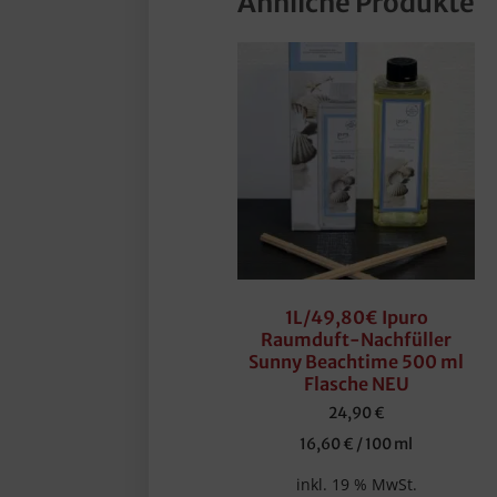
Ähnliche Produkte
1L/49,80€ Ipuro
Raumduft-Nachfüller
Sunny Beachtime 500 ml
Flasche NEU
24,90
€
16,60
€
/
100
ml
inkl. 19 % MwSt.