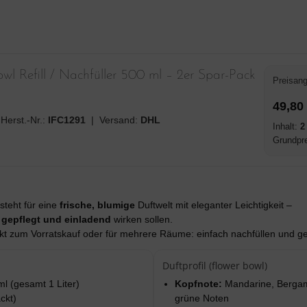
bowl Refill / Nachfüller 500 ml – 2er Spar-Pack
Preisan
49,80
Herst.-Nr.:
IFC1291
| Versand:
DHL
Inhalt:
2
Grundpr
steht für eine
frische, blumige
Duftwelt mit eleganter Leichtigkeit –
, gepflegt und einladend
wirken sollen.
ekt zum Vorratskauf oder für mehrere Räume: einfach nachfüllen und g
Duftprofil (flower bowl)
l (gesamt 1 Liter)
Kopfnote:
Mandarine, Berga
ckt)
grüne Noten