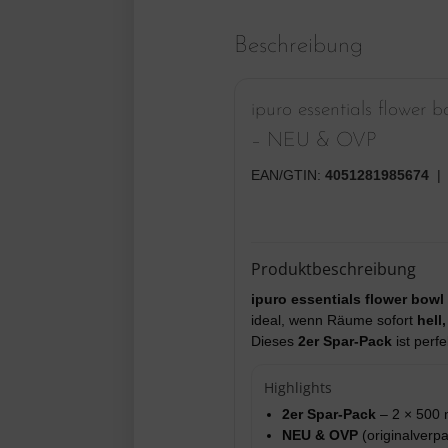
Beschreibung
ipuro essentials flower 
–
NEU & OVP
EAN/GTIN:
4051281985674
| 
Produktbeschreibung
ipuro essentials flower bowl
ideal, wenn Räume sofort
hell
Dieses
2er Spar-Pack
ist perf
Highlights
2er Spar-Pack
– 2 × 500 m
NEU & OVP
(originalverpa