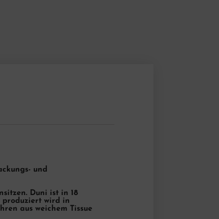
packungs- und
itzen. Duni ist in 18
 produziert wird in
ahren aus weichem Tissue