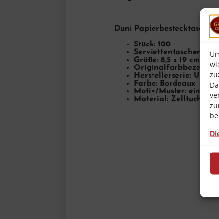
Duni Papierbestecktasche i
Stück: 100
Serviettentaschentyp: 
Um
Größe: 8,5 x 19 cm
wi
Originalfarbbezeichn
zu
Herstellerserie: Uni
Farbe: Bordeaux
Da
Motiv/Muster: einfarb
ve
Material: Zelltuch / So
zu
be
Di