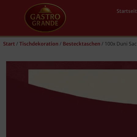
Startsei
/
/
/ 100x Duni Sac
Start
Tischdekoration
Bestecktaschen