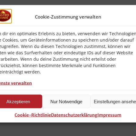
Cookie-Zustimmung verwalten
nkl. Serviette NEU & OVP
Papierbestecktasche inkl. Serviette
 dir ein optimales Erlebnis zu bieten, verwenden wir Technologie
e Cookies, um Geräteinformationen zu speichern und/oder darauf
ung: Bordeaux
zugreifen. Wenn du diesen Technologien zustimmst, können wir
ten wie das Surfverhalten oder eindeutige IDs auf dieser Website
ig
rarbeiten. Wenn du deine Zustimmung nicht erteilst oder
ft-Tissue
rückziehst, können bestimmte Merkmale und Funktionen
einträchtigt werden.
enste verwalten
Akzeptieren
Nur Notwendige
Einstellungen anseh
Cookie-Richtlinie
Datenschutzerklärung
Impressum