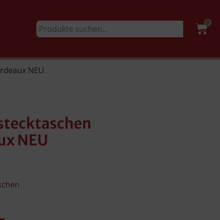
0
Bordeaux NEU
stecktaschen
aux NEU
schen