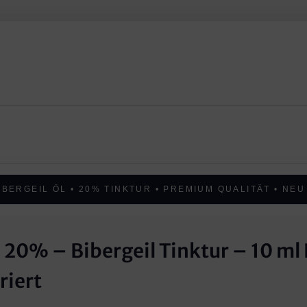
IBERGEIL ÖL • 20% TINKTUR • PREMIUM QUALITÄT • NEU
20% – Bibergeil Tinktur – 10 ml 
riert