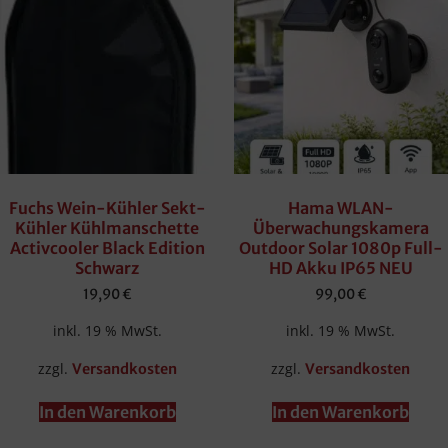
Fuchs Wein-Kühler Sekt-
Hama WLAN-
Kühler Kühlmanschette
Überwachungskamera
Activcooler Black Edition
Outdoor Solar 1080p Full-
Schwarz
HD Akku IP65 NEU
19,90
€
99,00
€
inkl. 19 % MwSt.
inkl. 19 % MwSt.
zzgl.
zzgl.
Versandkosten
Versandkosten
In den Warenkorb
In den Warenkorb