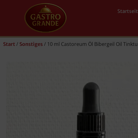
Startsei
/
/ 10 ml Castoreum Öl Bibergeil Oil Tink
Start
Sonstiges