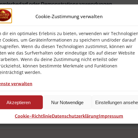
mmlerbedarf oder Demonstrationsanwendungen
.
Cookie-Zustimmung verwalten
 dir ein optimales Erlebnis zu bieten, verwenden wir Technologie
e Cookies, um Geräteinformationen zu speichern und/oder darauf
zugreifen. Wenn du diesen Technologien zustimmst, können wir
ten wie das Surfverhalten oder eindeutige IDs auf dieser Website
rarbeiten. Wenn du deine Zustimmung nicht erteilst oder
rückziehst, können bestimmte Merkmale und Funktionen
Castoreum Öl / Tinktur
einträchtigt werden.
10 ml
enste verwalten
20%
Akzeptieren
Nur Notwendige
Einstellungen anseh
Flüssigkeit / Tinktur
Cookie-Richtlinie
Datenschutzerklärung
Impressum