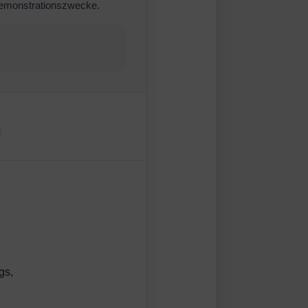
d Demonstrationszwecke.
gs,