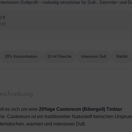
t intensivem Duftprofil – vielseitig einsetzbar für Duft-, Sammler- un
0 €
0 €)
20% Konzentration
10 ml Flasche
Intensiver Duft
Rarität
eschreibung
lt es sich um eine
20%ige Castoreum (Bibergeil) Tinktur
he. Castoreum ist ein traditioneller Naturstoff tierischen Ursprun
teristischen, warmen und intensiven Duft.